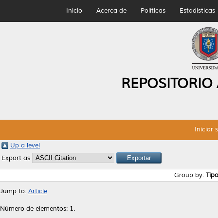
Inicio
Acerca de
Políticas
Estadísticas
REPOSITORIO
Iniciar 
Up a level
Export as
Group by:
Tip
Jump to:
Article
Número de elementos:
1
.