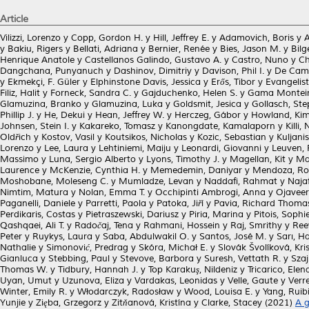
Article
Vilizzi, Lorenzo
y
Copp, Gordon H.
y
Hill, Jeffrey E.
y
Adamovich, Boris
y
A
y
Bakiu, Rigers
y
Bellati, Adriana
y
Bernier, Renée
y
Bies, Jason M.
y
Bilg
Henrique Anatole
y
Castellanos Galindo, Gustavo A.
y
Castro, Nuno
y
Ch
Dangchana, Punyanuch
y
Dashinov, Dimitriy
y
Davison, Phil I.
y
De Cama
y
Ekmekçi, F. Güler
y
Elphinstone Davis, Jessica
y
Erős, Tibor
y
Evangelist
Filiz, Halit
y
Forneck, Sandra C.
y
Gajduchenko, Helen S.
y
Gama Monteir
Glamuzina, Branko
y
Glamuzina, Luka
y
Goldsmit, Jesica
y
Gollasch, St
Phillip J.
y
He, Dekui
y
Hean, Jeffrey W.
y
Herczeg, Gábor
y
Howland, Kim
Johnsen, Stein I.
y
Kakareko, Tomasz
y
Kanongdate, Kamalaporn
y
Killi,
Oldřich
y
Kostov, Vasil
y
Koutsikos, Nicholas
y
Kozic, Sebastian
y
Kuljanis
Lorenzo
y
Lee, Laura
y
Lehtiniemi, Maiju
y
Leonardi, Giovanni
y
Leuven, 
Massimo
y
Luna, Sergio Alberto
y
Lyons, Timothy J.
y
Magellan, Kit
y
Ma
Laurence
y
McKenzie, Cynthia H.
y
Memedemin, Daniyar
y
Mendoza, Ro
Moshobane, Moleseng C.
y
Mumladze, Levan
y
Naddafi, Rahmat
y
Naja
Nimtim, Matura
y
Nolan, Emma T.
y
Occhipinti Ambrogi, Anna
y
Ojaveer
Paganelli, Daniele
y
Parretti, Paola
y
Patoka, Jiří
y
Pavia, Richard Thoma
Perdikaris, Costas
y
Pietraszewski, Dariusz
y
Piria, Marina
y
Pitois, Sophi
Qashqaei, Ali T.
y
Radočaj, Tena
y
Rahmani, Hossein
y
Raj, Smrithy
y
Ree
Peter
y
Ruykys, Laura
y
Saba, Abdulwakil O.
y
Santos, José M.
y
Sarı, H
Nathalie
y
Simonović, Predrag
y
Skóra, Michał E.
y
Slovák Švolíková, Kri
Gianluca
y
Stebbing, Paul
y
Stevove, Barbora
y
Suresh, Vettath R.
y
Szaj
Thomas W.
y
Tidbury, Hannah J.
y
Top Karakuş, Nildeniz
y
Tricarico, Elen
Uyan, Umut
y
Uzunova, Eliza
y
Vardakas, Leonidas
y
Velle, Gaute
y
Verr
Winter, Emily R.
y
Włodarczyk, Radosław
y
Wood, Louisa E.
y
Yang, Ruib
Yunjie
y
Zięba, Grzegorz
y
Zitňanová, Kristína
y
Clarke, Stacey
(2021)
A g