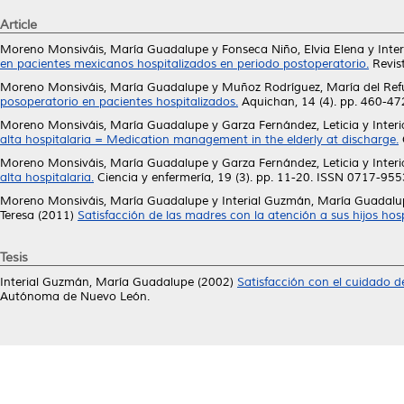
Article
Moreno Monsiváis, María Guadalupe
y
Fonseca Niño, Elvia Elena
y
Inte
en pacientes mexicanos hospitalizados en periodo postoperatorio.
Revis
Moreno Monsiváis, María Guadalupe
y
Muñoz Rodríguez, María del Ref
posoperatorio en pacientes hospitalizados.
Aquichan, 14 (4). pp. 460-4
Moreno Monsiváis, María Guadalupe
y
Garza Fernández, Leticia
y
Inter
alta hospitalaria = Medication management in the elderly at discharge.
Moreno Monsiváis, María Guadalupe
y
Garza Fernández, Leticia
y
Inter
alta hospitalaria.
Ciencia y enfermería, 19 (3). pp. 11-20. ISSN 0717-955
Moreno Monsiváis, María Guadalupe
y
Interial Guzmán, María Guadalu
Teresa
(2011)
Satisfacción de las madres con la atención a sus hijos hosp
Tesis
Interial Guzmán, María Guadalupe
(2002)
Satisfacción con el cuidado de
Autónoma de Nuevo León.