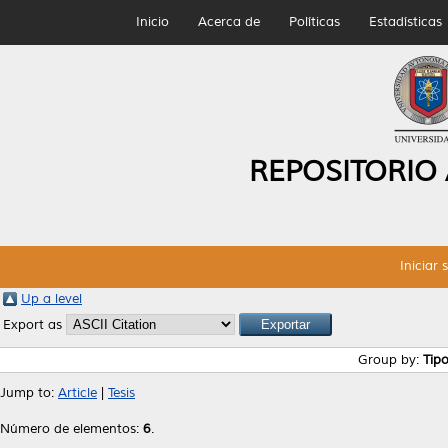
Inicio
Acerca de
Políticas
Estadísticas
REPOSITORIO
Iniciar 
Up a level
Export as
Group by:
Tip
Jump to:
Article
|
Tesis
Número de elementos:
6
.