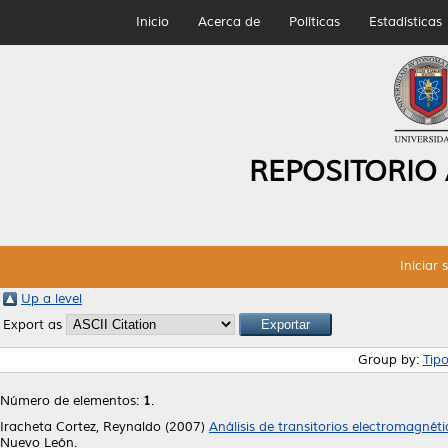
Inicio
Acerca de
Políticas
Estadísticas
REPOSITORIO
Iniciar 
Up a level
Export as
Group by:
Tip
Número de elementos:
1
.
Iracheta Cortez, Reynaldo
(2007)
Análisis de transitorios electromagnét
Nuevo León.