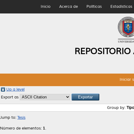
Inicio
Acerca de
Políticas
Estadísticas
REPOSITORIO
Iniciar 
Up a level
Export as
Group by:
Tip
Jump to:
Tesis
Número de elementos:
1
.