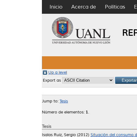
Inicio
Acerca de
Políticas
E
RE
Up a level
Export as
Jump to:
Tesis
Número de elementos:
1
.
Tesis
Isaías Ruiz, Sergio
(2012)
Situación del consumo d