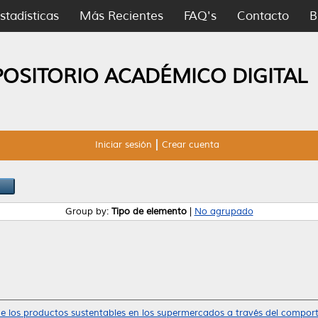
stadísticas
Más Recientes
FAQ's
Contacto
B
POSITORIO ACADÉMICO DIGITAL
Iniciar sesión
Crear cuenta
Group by:
Tipo de elemento
|
No agrupado
e los productos sustentables en los supermercados a través del compo