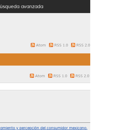
úsqueda avanzada
Atom
RSS 1.0
RSS 2.0
Atom
RSS 1.0
RSS 2.0
rtamiento y percepción del consumidor mexicano.