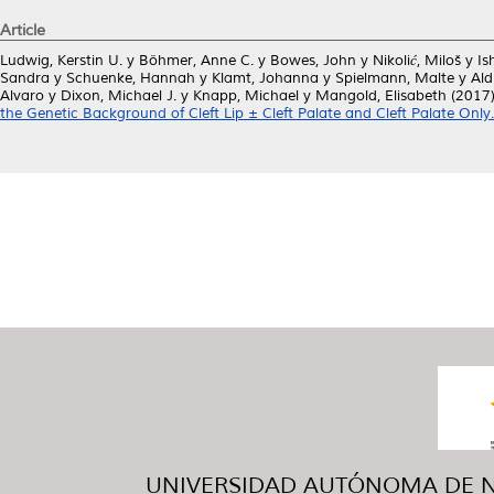
Article
Ludwig, Kerstin U.
y
Böhmer, Anne C.
y
Bowes, John
y
Nikolić, Miloš
y
Is
Sandra
y
Schuenke, Hannah
y
Klamt, Johanna
y
Spielmann, Malte
y
Ald
Alvaro
y
Dixon, Michael J.
y
Knapp, Michael
y
Mangold, Elisabeth
(2017
the Genetic Background of Cleft Lip ± Cleft Palate and Cleft Palate Only.
UNIVERSIDAD AUTÓNOMA DE NUE