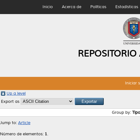
Inicio
Acerca de
Políticas
Estadísticas
REPOSITORIO
Iniciar 
Up a level
Export as
Group by:
Tip
Jump to:
Article
Número de elementos:
1
.