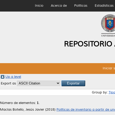
Inicio
Acerca de
Políticas
Estadísticas
REPOSITORIO
Iniciar 
Up a level
Export as
Group by:
Tip
Número de elementos:
1
.
Macías Botello, Jesús Javier
(2018)
Políticas de inventario a partir de 