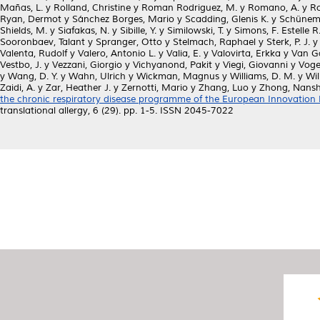
Mañas, L.
y
Rolland, Christine
y
Roman Rodriguez, M.
y
Romano, A.
y
Ro
Ryan, Dermot
y
Sánchez Borges, Mario
y
Scadding, Glenis K.
y
Schünema
Shields, M.
y
Siafakas, N.
y
Sibille, Y.
y
Similowski, T.
y
Simons, F. Estelle R
Sooronbaev, Talant
y
Spranger, Otto
y
Stelmach, Raphael
y
Sterk, P. J.
Valenta, Rudolf
y
Valero, Antonio L.
y
Valia, E.
y
Valovirta, Erkka
y
Van Ga
Vestbo, J.
y
Vezzani, Giorgio
y
Vichyanond, Pakit
y
Viegi, Giovanni
y
Voge
y
Wang, D. Y.
y
Wahn, Ulrich
y
Wickman, Magnus
y
Williams, D. M.
y
Wil
Zaidi, A.
y
Zar, Heather J.
y
Zernotti, Mario
y
Zhang, Luo
y
Zhong, Nans
the chronic respiratory disease programme of the European Innovation P
translational allergy, 6 (29). pp. 1-5. ISSN 2045-7022