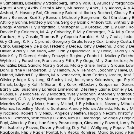
y
Samolinski, Boleslaw
y
Strandberg, Timo
y
Valiulis, Arunas
y
Yorganciog
Agusti, Alvar
y
Akdis, Cezmi
y
Akdis, Mubeccel
y
Ankri, J.
y
Alonso, A.
y
A
Arshad, S. Hasan
y
Bai, Chunxue
y
Baiardini, Ilaria
y
Bachert, Claus
y
Ba
Ben
y
Bennoor, Kazi S.
y
Benson, Michael
y
Bergmann, Karl Christian
y
B
Attilio
y
Bonini, Matteo
y
Bonini, Sergio
y
Bosnic Anticevitch, Sinthia
y
B
Briggs, Andrew H.
y
Brightling, Christopher E.
y
Brozek, Jan L.
y
Buhl, Ro
Davide P.
y
Calderon, M. A.
y
Calverley, P. M.
y
Camargos, P. A. M.
y
Cano
Carriazo, A.
y
Casale, Thomas B.
y
Cepeda Sarabia, A. M.
y
Chatzi, Leda
G.
y
Chung, K. F.
y
Ciprandi, Georgio
y
Cirule, Ieva
y
Cox, Linda
y
Costa, 
Carlo, Giuseppe
y
De Blay, Frédéric
y
Dedeu, Tony
y
Deleanu, Diana
y
De
Didier, Alain
y
Dinh Xuan, Anh Tuan
y
Djukanovic, R.
y
Dokic, Dejan
y
Do
Mark S.
y
El Gamal, Yehia
y
Emuzyte, Regina
y
Fabbri, L. Muller
y
Fletch
Wytske J.
y
Forastiere, Francesco
y
Frith, P.
y
Gaga, M.
y
Gamkrelidze, A
González Díaz, Sandra Nora
y
Gotua, Maia
y
Grisle, Ineta
y
Grouse, Law
Dahl, Birthe
y
Henderson, D.
y
Hendry, A.
y
Heinrich, Joachim
y
Heve, D.
Hyland, Michael E.
y
Illario, M.
y
Ivancevich, Juan Carlos
y
Jardim, José 
Olivier
y
Julge, K.
y
Jung, Ki Suck
y
Just, Jocelyne
y
Kaidashev, Igor P.
y
K
Klimek, Ludger
y
Koffi N'Goran, B.
y
Kolek, Vítězslav
y
Koppelman, Gerard
Bart
y
Lau, Susanne
y
Larenas Linnemann, Désirée
y
Laune, Daniel
y
Le, 
y
Louis, R.
y
MacNee, W.
y
Magard, Yves
y
Magnan, Antoine
y
Mahboub
Marshall, G. D.
y
Masjedi, Mohamad R.
y
Matignon, P.
y
Maurer, Marcu
Menzies Gow, A.
y
Merk, Hans
y
Michel, J. P.
y
Miculinic, Neven
y
Mihalta
Momas, Isabelle
y
Montilla Santana, Anna
y
Morais Almeida, Mario
y
M
y
Naclerio, Robert N.
y
Neou, Angelos
y
Neffen, Hugo
y
Nekam, Kristof
y
Ken
y
Okamoto, Yoshitaka
y
Okubo, Kim
y
Ouedraogo, Solange
y
Paggia
Papi, Alberto
y
Park, Hae Sim
y
Passalacqua, Giovanni
y
Pavord, Ian
y
P
Pin, Isabelle
y
Plavec, Davor
y
Poethig, D.
y
Pohl, Wolfgang
y
Popov, Tod
Raciborski, Filip
y
Radier Pontal, F.
y
Repka Ramírez, Maria Susana
y
Rei