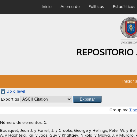
Inicio
Acerca de
Políticas
Estadísticas
REPOSITORIO
Iniciar 
Up a level
Export as
Group by:
Tip
Número de elementos:
1
.
Bousquet, Jean J.
y
Farrell, J.
y
Crooks, George
y
Hellings, Peter W.
y
Bel,
A.
y
Haahtela, Tari
y
Joos, Guy
y
Khaltaev, Nikolai
y
Malva, J.
y
Muraro, 