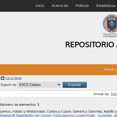
Inicio
Acerca de
Políticas
Estadísticas
REPOSITORIO
Iniciar 
Up a level
Export as
Group by:
Tip
Número de elementos:
1
.
Lemus, Iratzio
y
Maldonado, Carlos
y
Cuzon, Gerard
y
Sanchez, Adolfo
Feedstuff Digestibility for Snook, Centropomus undecimalis , Juveniles.
Jo