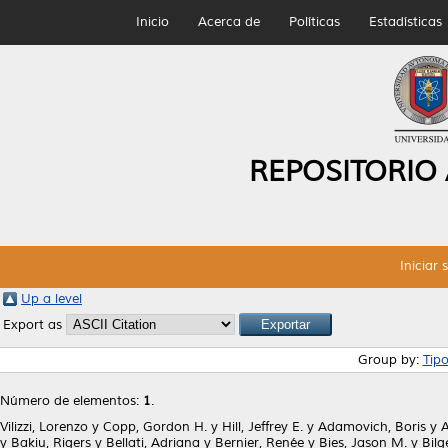
Inicio
Acerca de
Políticas
Estadísticas
REPOSITORIO
Iniciar 
Up a level
Export as
Group by:
Tip
Número de elementos:
1
.
Vilizzi, Lorenzo
y
Copp, Gordon H.
y
Hill, Jeffrey E.
y
Adamovich, Boris
y
A
y
Bakiu, Rigers
y
Bellati, Adriana
y
Bernier, Renée
y
Bies, Jason M.
y
Bilg