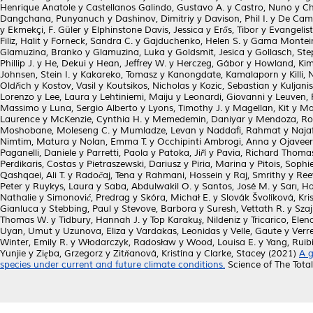
Henrique Anatole
y
Castellanos Galindo, Gustavo A.
y
Castro, Nuno
y
Ch
Dangchana, Punyanuch
y
Dashinov, Dimitriy
y
Davison, Phil I.
y
De Cama
y
Ekmekçi, F. Güler
y
Elphinstone Davis, Jessica
y
Erős, Tibor
y
Evangelist
Filiz, Halit
y
Forneck, Sandra C.
y
Gajduchenko, Helen S.
y
Gama Monteir
Glamuzina, Branko
y
Glamuzina, Luka
y
Goldsmit, Jesica
y
Gollasch, St
Phillip J.
y
He, Dekui
y
Hean, Jeffrey W.
y
Herczeg, Gábor
y
Howland, Kim
Johnsen, Stein I.
y
Kakareko, Tomasz
y
Kanongdate, Kamalaporn
y
Killi,
Oldřich
y
Kostov, Vasil
y
Koutsikos, Nicholas
y
Kozic, Sebastian
y
Kuljanis
Lorenzo
y
Lee, Laura
y
Lehtiniemi, Maiju
y
Leonardi, Giovanni
y
Leuven, 
Massimo
y
Luna, Sergio Alberto
y
Lyons, Timothy J.
y
Magellan, Kit
y
Ma
Laurence
y
McKenzie, Cynthia H.
y
Memedemin, Daniyar
y
Mendoza, Ro
Moshobane, Moleseng C.
y
Mumladze, Levan
y
Naddafi, Rahmat
y
Naja
Nimtim, Matura
y
Nolan, Emma T.
y
Occhipinti Ambrogi, Anna
y
Ojaveer
Paganelli, Daniele
y
Parretti, Paola
y
Patoka, Jiří
y
Pavia, Richard Thoma
Perdikaris, Costas
y
Pietraszewski, Dariusz
y
Piria, Marina
y
Pitois, Sophi
Qashqaei, Ali T.
y
Radočaj, Tena
y
Rahmani, Hossein
y
Raj, Smrithy
y
Ree
Peter
y
Ruykys, Laura
y
Saba, Abdulwakil O.
y
Santos, José M.
y
Sarı, H
Nathalie
y
Simonović, Predrag
y
Skóra, Michał E.
y
Slovák Švolíková, Kri
Gianluca
y
Stebbing, Paul
y
Stevove, Barbora
y
Suresh, Vettath R.
y
Szaj
Thomas W.
y
Tidbury, Hannah J.
y
Top Karakuş, Nildeniz
y
Tricarico, Elen
Uyan, Umut
y
Uzunova, Eliza
y
Vardakas, Leonidas
y
Velle, Gaute
y
Verr
Winter, Emily R.
y
Włodarczyk, Radosław
y
Wood, Louisa E.
y
Yang, Ruib
Yunjie
y
Zięba, Grzegorz
y
Zitňanová, Kristína
y
Clarke, Stacey
(2021)
A g
species under current and future climate conditions.
Science of The Tota