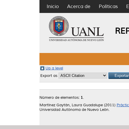
Inicio
Acerca de
Políticas
E
RE
Up a level
Export as
Número de elementos:
1
.
Martínez Gaytán, Laura Guadalupe
(2011)
Prácti
Universidad Autónoma de Nuevo León.