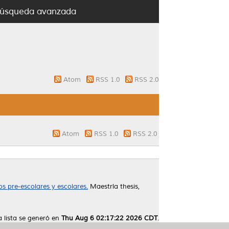
úsqueda avanzada
Atom
RSS 1.0
RSS 2.0
Atom
RSS 1.0
RSS 2.0
s pre-escolares y escolares.
Maestría thesis,
a lista se generó en
Thu Aug 6 02:17:22 2026 CDT
.