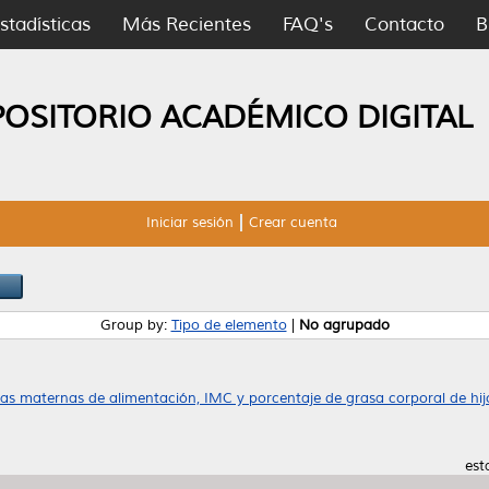
stadísticas
Más Recientes
FAQ's
Contacto
B
POSITORIO ACADÉMICO DIGITAL
Iniciar sesión
Crear cuenta
Group by:
Tipo de elemento
|
No agrupado
cas maternas de alimentación, IMC y porcentaje de grasa corporal de hijo
est