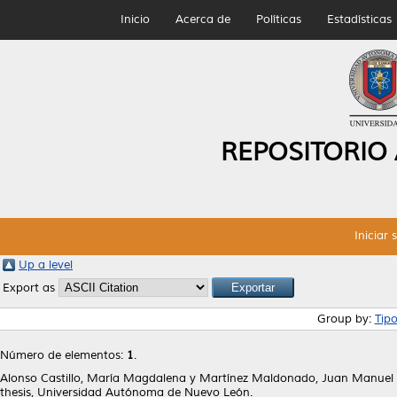
Inicio
Acerca de
Políticas
Estadísticas
REPOSITORIO
Iniciar 
Up a level
Export as
Group by:
Tip
Número de elementos:
1
.
Alonso Castillo, María Magdalena
y
Martínez Maldonado, Juan Manuel
thesis, Universidad Autónoma de Nuevo León.