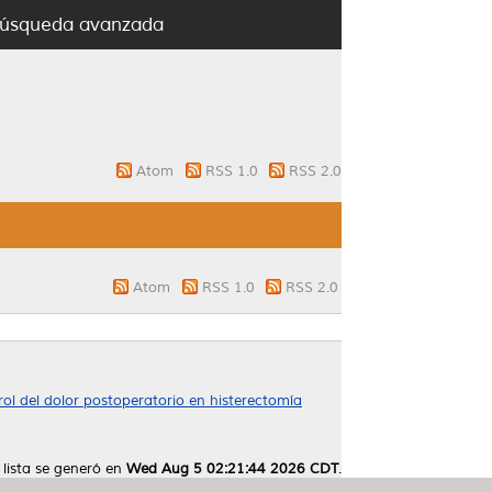
úsqueda avanzada
Atom
RSS 1.0
RSS 2.0
Atom
RSS 1.0
RSS 2.0
rol del dolor postoperatorio en histerectomía
 lista se generó en
Wed Aug 5 02:21:44 2026 CDT
.