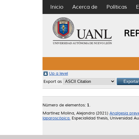
Inicio
Acerca de
Políticas
E
RE
Up a level
Export as
Número de elementos:
1
.
Martínez Molina, Alejandra
(2021)
Analgesia preve
laparoscópica.
Especialidad thesis, Universidad 