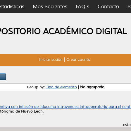
stadísticas
Más Recientes
FAQ's
Contacto
B
POSITORIO ACADÉMICO DIGITAL
Iniciar sesión
Crear cuenta
Group by:
Tipo de elemento
|
No agrupado
ntiva con infusión de lidocaína intravenosa intraoperatoria para el cont
Autónoma de Nuevo León.
esta