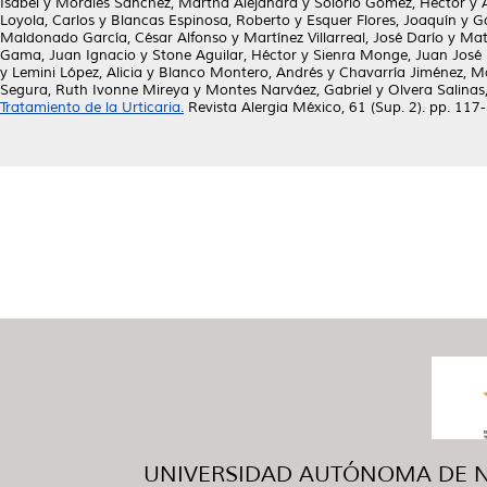
Isabel
y
Morales Sánchez, Martha Alejandra
y
Solorio Gómez, Héctor
y
Loyola, Carlos
y
Blancas Espinosa, Roberto
y
Esquer Flores, Joaquín
y
G
Maldonado García, César Alfonso
y
Martínez Villarreal, José Darío
y
Mat
Gama, Juan Ignacio
y
Stone Aguilar, Héctor
y
Sienra Monge, Juan José 
y
Lemini López, Alicia
y
Blanco Montero, Andrés
y
Chavarría Jiménez, Ma
Segura, Ruth Ivonne Mireya
y
Montes Narváez, Gabriel
y
Olvera Salinas
Tratamiento de la Urticaria.
Revista Alergia México, 61 (Sup. 2). pp. 11
UNIVERSIDAD AUTÓNOMA DE NUE