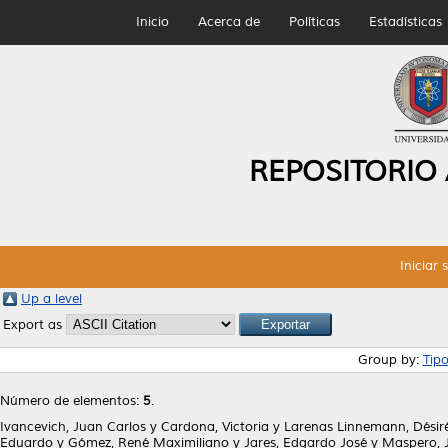
Inicio
Acerca de
Políticas
Estadísticas
REPOSITORIO
Iniciar 
Up a level
Export as
Group by:
Tip
Número de elementos:
5
.
Ivancevich, Juan Carlos
y
Cardona, Victoria
y
Larenas Linnemann, Désir
Eduardo
y
Gómez, René Maximiliano
y
Jares, Edgardo José
y
Maspero, J