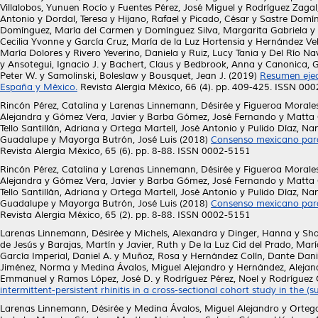
Villalobos, Yunuen Rocío
y
Fuentes Pérez, José Miguel
y
Rodríguez Zagal
Antonio
y
Dordal, Teresa
y
Hijano, Rafael
y
Picado, César
y
Sastre Domín
Domínguez, María del Carmen
y
Domínguez Silva, Margarita Gabriela
y
Cecilia Yvonne
y
García Cruz, María de la Luz Hortensia
y
Hernández Vel
María Dolores
y
Rivero Yeverino, Daniela
y
Ruiz, Lucy Tania
y
Del Río Na
y
Ansotegui, Ignacio J.
y
Bachert, Claus
y
Bedbrook, Anna
y
Canonica, G
Peter W.
y
Samolinski, Boleslaw
y
Bousquet, Jean J.
(2019)
Resumen ejecu
España y México.
Revista Alergia México, 66 (4). pp. 409-425. ISSN 00
Rincón Pérez, Catalina
y
Larenas Linnemann, Désirée
y
Figueroa Morale
Alejandra
y
Gómez Vera, Javier
y
Barba Gómez, José Fernando
y
Matta 
Tello Santillán, Adriana
y
Ortega Martell, José Antonio
y
Pulido Díaz, Na
Guadalupe
y
Mayorga Butrón, José Luis
(2018)
Consenso mexicano para 
Revista Alergia México, 65 (6). pp. 8-88. ISSN 0002-5151
Rincón Pérez, Catalina
y
Larenas Linnemann, Désirée
y
Figueroa Morale
Alejandra
y
Gómez Vera, Javier
y
Barba Gómez, José Fernando
y
Matta 
Tello Santillán, Adriana
y
Ortega Martell, José Antonio
y
Pulido Díaz, Na
Guadalupe
y
Mayorga Butrón, José Luis
(2018)
Consenso mexicano para 
Revista Alergia México, 65 (2). pp. 8-88. ISSN 0002-5151
Larenas Linnemann, Désirée
y
Michels, Alexandra
y
Dinger, Hanna
y
Sha
de Jesús
y
Barajas, Martín
y
Javier, Ruth
y
De la Luz Cid del Prado, Marí
García Imperial, Daniel A.
y
Muñoz, Rosa
y
Hernández Colín, Dante Dani
Jiménez, Norma
y
Medina Ávalos, Miguel Alejandro
y
Hernández, Alejan
Emmanuel
y
Ramos López, José D.
y
Rodríguez Pérez, Noel
y
Rodríguez O
intermittent-persistent rhinitis in a cross-sectional cohort study in the (s
Larenas Linnemann, Désirée
y
Medina Ávalos, Miguel Alejandro
y
Ortega