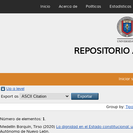
Inicio
Acerca de
Políticas
Estadísticas
REPOSITORIO
Iniciar 
Up a level
Export as
Group by:
Tip
Número de elementos:
1
.
Medellín Barquín, Tirso
(2020)
La dignidad en el Estado constitucional: 
Autónoma de Nuevo León.