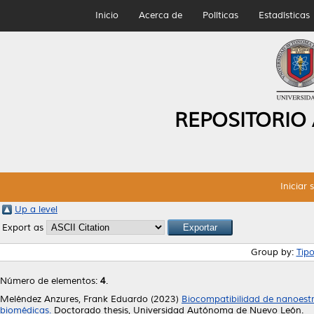
Inicio
Acerca de
Políticas
Estadísticas
REPOSITORIO
Iniciar 
Up a level
Export as
Group by:
Tip
Número de elementos:
4
.
Meléndez Anzures, Frank Eduardo
(2023)
Biocompatibilidad de nanoestr
biomédicas.
Doctorado thesis, Universidad Autónoma de Nuevo León.