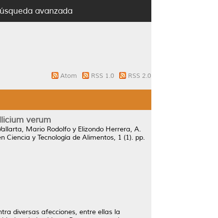
úsqueda avanzada
Atom
RSS 1.0
RSS 2.0
llicium verum
allarta, Mario Rodolfo
y
Elizondo Herrera, A.
n Ciencia y Tecnología de Alimentos, 1 (1). pp.
a diversas afecciones, entre ellas la