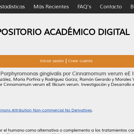
stadísticas
Más Recientes
FAQ's
Contacto
B
POSITORIO ACADÉMICO DIGITAL
Iniciar sesión
Crear cuenta
e Porphyromonas gingivalis por Cinnamomum verum eE I
zález, María Porfiria
y
Rodríguez Garza, Ramón Gerardo
y
Morales V
por Cinnamomum verum eE Illicium verum.
Investigación y Desarrollo e
mons Attribution Non-commercial No Derivatives
.
 el humano como alternativa o complemento a los tratamientos contr