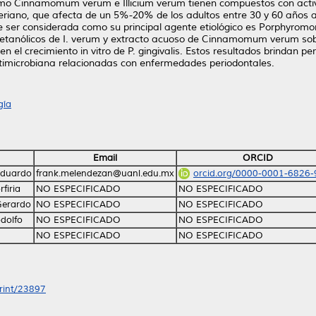
omo Cinnamomum verum e Illicium verum tienen compuestos con activi
eriano, que afecta de un 5%-20% de los adultos entre 30 y 60 años a
e ser considerada como su principal agente etiológico es Porphyromona
metanólicos de I. verum y extracto acuoso de Cinnamomum verum sobre 
n el crecimiento in vitro de P. gingivalis. Estos resultados brindan 
timicrobiana relacionadas con enfermedades periodontales.
gía
Email
ORCID
Eduardo
frank.melendezan@uanl.edu.mx
orcid.org/0000-0001-6826
firia
NO ESPECIFICADO
NO ESPECIFICADO
Gerardo
NO ESPECIFICADO
NO ESPECIFICADO
odolfo
NO ESPECIFICADO
NO ESPECIFICADO
NO ESPECIFICADO
NO ESPECIFICADO
print/23897