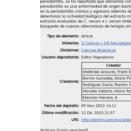
periodontitis, se ha reportado que alimentos c
periodontitis es una enfermedad de origen bact
en la periodontitis crónica y agresiva además d
determinar la actividad biológica del extracto 
extracto evaluados de C. verum e I. verum inhibe
búsqueda de nuevas alternativas de terapia an
Tipo de elemento:
Article
Materias:
Q Ciencia > QR Microbiolo
Divisiones:
Ciencias Biológicas
Usuario depositante:
Editor Repositorio
Creador
Meléndez Anzures, Frank 
Barrón González, María Por
Creadores:
Rodríguez Garza, Ramón 
Morales Vallarta, Mario R
Elizondo Herrera, A.
Fecha del depósito:
05 Nov 2022 14:11
Última modificación:
12 Dic 2023 21:57
URI:
http://eprints.uanl.mx/id/e
Actions (login required)