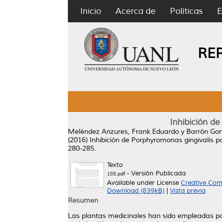
Inicio
Acerca de
Políticas
E
RE
Inhibición d
Meléndez Anzures, Frank Eduardo
y
Barrón Gon
(2016)
Inhibición de Porphyromonas gingivalis 
280-285.
Texto
- Versión Publicada
103.pdf
Available under License
Creative Com
Download (839kB)
|
Vista previa
Resumen
Las plantas medicinales han sido empleadas por