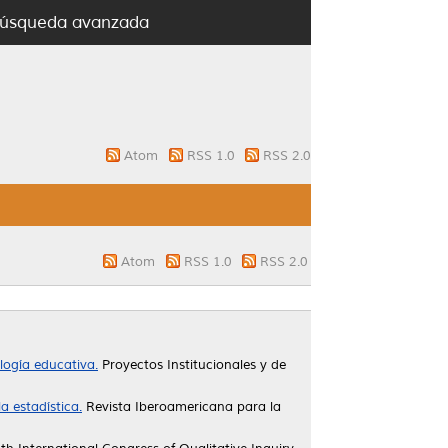
úsqueda avanzada
Atom
RSS 1.0
RSS 2.0
Atom
RSS 1.0
RSS 2.0
logía educativa.
Proyectos Institucionales y de
a estadística.
Revista Iberoamericana para la