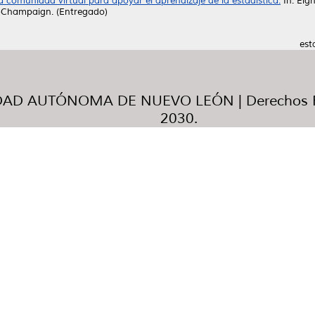
a comunidad virtual para apoyar el aprendizaje de la estadística.
In: Eigh
a-Champaign. (Entregado)
est
AD AUTÓNOMA DE NUEVO LEÓN | Derechos R
2030.