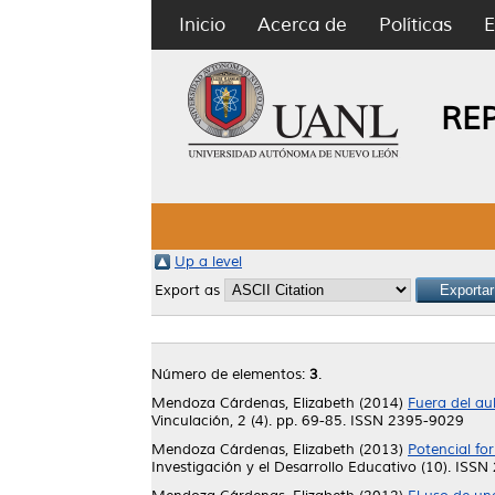
Inicio
Acerca de
Políticas
E
RE
Up a level
Export as
Número de elementos:
3
.
Mendoza Cárdenas, Elizabeth
(2014)
Fuera del au
Vinculación, 2 (4). pp. 69-85. ISSN 2395-9029
Mendoza Cárdenas, Elizabeth
(2013)
Potencial fo
Investigación y el Desarrollo Educativo (10). ISS