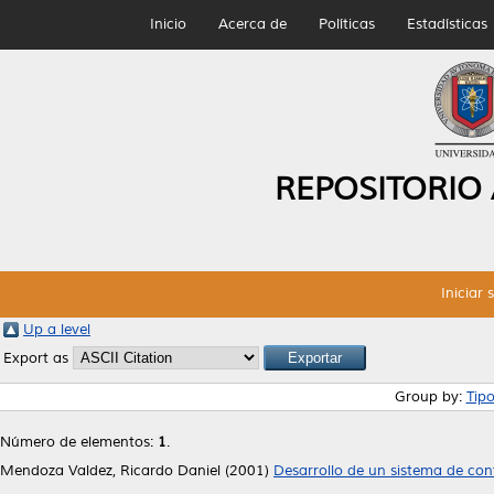
Inicio
Acerca de
Políticas
Estadísticas
REPOSITORIO
Iniciar 
Up a level
Export as
Group by:
Tip
Número de elementos:
1
.
Mendoza Valdez, Ricardo Daniel
(2001)
Desarrollo de un sistema de cont