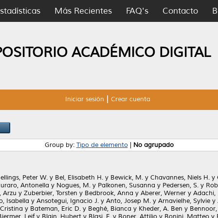
stadísticas
Más Recientes
FAQ's
Contacto
B
POSITORIO ACADÉMICO DIGITAL
Iniciar sesión
Crear cuenta
Group by:
Tipo de elemento
|
No agrupado
ellings, Peter W.
y
Bel, Elisabeth H.
y
Bewick, M.
y
Chavannes, Niels H.
y
uraro, Antonella
y
Nogues, M.
y
Palkonen, Susanna
y
Pedersen, S.
y
Rob
, Arzu
y
Zuberbier, Torsten
y
Bedbrook, Anna
y
Aberer, Werner
y
Adachi,
, Isabella
y
Ansotegui, Ignacio J.
y
Anto, Josep M.
y
Arnavielhe, Sylvie
y
Cristina
y
Bateman, Eric D.
y
Beghé, Bianca
y
Kheder, A. Ben
y
Bennoor, 
Bjermer, Leif
y
Blain, Hubert
y
Blasi, F.
y
Boner, Attilio
y
Bonini, Matteo
y