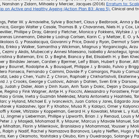
, Nanshan
y
Zidarn, Mihaela
y
Mercier, Jacques
(2016)
Erratum to: Scali
 on Active and Healthy Ageing (Action Plan B3: Area 5).
Clinical and tr
ngs, Peter W.
y
Arnavielhe, Sylvie
y
Bachert, Claus
y
Bedbrook, Anna
y
Be
nica, Giorgio Walter
y
Casale, Thomas B.
y
Chavannes, Niels H.
y
Cox, L
evillier, Phillipe
y
Dray, Gérard
y
Fletcher, Monica
y
Fokkens, Wytske J.
y
arenas Linnemann, Désirée
y
Lodrup Carlsen, Karin C.
y
Meltzer, E. O.
y
M
ikolaos G.
y
Passalacqua, Giovanni
y
Price, David
y
Ryan, Dermot
y
Samo
ta, Erkka
y
Walker, Samantha
y
Wickman, Magnus
y
Yorgancioglu, Arzu
, Cezmi
y
Akdis, Mubeccel
y
Annesi Maesano, Isabella
y
Ansotegui, Ignac
ristina
y
Bateman, Eric D.
y
Beghé, Bianca
y
Bel, Elisabeth H.
y
Ben Khede
ber
y
Bindslev Jensen, Carsten
y
Bjermer, Leif
y
Blain, Hubert
y
Boner, Atti
ppe
y
Bourret, Rodolphe A.
y
Bousquet, Philippe J.
y
Braido, Fulvio
y
Brigg
lero Fonseca, Fernando
y
Caimmi, Davide P.
y
Camargos, Paulo
y
Camuza
atzi, Leda
y
Chen, Yuzhi Z.
y
Chiron, Raphaël
y
Chkhartishvili, Ekaterine
id J.
y
Crooks, George
y
Custovic, Adnan
y
Dahlen, Sven Erik
y
Darsow, 
g, Judah
y
Didier, Alain
y
Dinh Xuan, Anh Tuan
y
Dokic, Dejan
y
Douagui
e, Regina
y
Fink Wagner, Antje H.
y
Fiocchi, Alessandro
y
Forastiere, Fra
Maia
y
Grisle, Ineta
y
Guzmán Meléndez, María Antonieta
y
Haahtela, Tar
Marc
y
Hyland, Michael E.
y
Ivancevich, Juan Carlos
y
Jares, Edgardo Jos
 Marek
y
Kaidashev, Igor P.
y
Khaitov, Musa R.
y
Kalayci, Omer
y
Kalyonc
ffi
y
Kolek, Vítězslav
y
Koppelman, Gerard H.
y
Kowalski, Marek L.
y
Kull
y
Li, Jingmei
y
Lieberman, Phillipe
y
Lipworth, Brian J.
y
Renaud, Louis
y
M
eter J.
y
Masjedi, Mohamad R.
y
Maurer, Marcus
y
Mavale Manuel, Sa
y
Mihaltan, Florin
y
Milenkovic, Branislava
y
Mohammad, Yousser
y
Moli
, Ralph
y
Nadif, Rachel
y
Namazova Baranova, Leyla
y
Neffen, Hugo
y
N
ta, Ken
y
Okamoto, Yoshitaka
y
Okubo, Kim
y
Ouedraogo, Solange
y
Pa