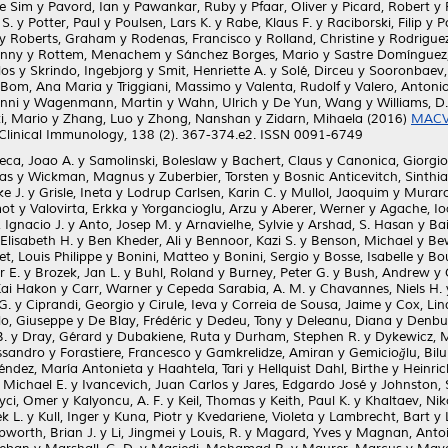
e Sim
y
Pavord, Ian
y
Pawankar, Ruby
y
Pfaar, Oliver
y
Picard, Robert
y
 S.
y
Potter, Paul
y
Poulsen, Lars K.
y
Rabe, Klaus F.
y
Raciborski, Filip
y
P
y
Roberts, Graham
y
Rodenas, Francisco
y
Rolland, Christine
y
Rodrigue
anny
y
Rottem, Menachem
y
Sánchez Borges, Mario
y
Sastre Domínguez
los
y
Skrindo, Ingebjorg
y
Smit, Henriette A.
y
Solé, Dirceu
y
Sooronbaev,
 Bom, Ana Maria
y
Triggiani, Massimo
y
Valenta, Rudolf
y
Valero, Antonio
anni
y
Wagenmann, Martin
y
Wahn, Ulrich
y
De Yun, Wang
y
Williams, D
i, Mario
y
Zhang, Luo
y
Zhong, Nanshan
y
Zidarn, Mihaela
(2016)
MACVI
 Clinical Immunology, 138 (2). 367-374.e2. ISSN 0091-6749
eca, Joao A.
y
Samolinski, Boleslaw
y
Bachert, Claus
y
Canonica, Giorgio
nas
y
Wickman, Magnus
y
Zuberbier, Torsten
y
Bosnic Anticevitch, Sinthia
e J.
y
Grisle, Ineta
y
Lodrup Carlsen, Karin C.
y
Mullol, Jaoquim
y
Muraro
mot
y
Valovirta, Erkka
y
Yorgancioglu, Arzu
y
Aberer, Werner
y
Agache, I
 Ignacio J.
y
Anto, Josep M.
y
Arnavielhe, Sylvie
y
Arshad, S. Hasan
y
Bai
 Elisabeth H.
y
Ben Kheder, Ali
y
Bennoor, Kazi S.
y
Benson, Michael
y
Be
et, Louis Philippe
y
Bonini, Matteo
y
Bonini, Sergio
y
Bosse, Isabelle
y
Bou
r E.
y
Brozek, Jan L.
y
Buhl, Roland
y
Burney, Peter G.
y
Bush, Andrew
y
Kai Hakon
y
Carr, Warner
y
Cepeda Sarabia, A. M.
y
Chavannes, Niels H.
G.
y
Ciprandi, Georgio
y
Cirule, Ieva
y
Correia de Sousa, Jaime
y
Cox, Lin
lo, Giuseppe
y
De Blay, Frédéric
y
Dedeu, Tony
y
Deleanu, Diana
y
Denbu
B.
y
Dray, Gérard
y
Dubakiene, Ruta
y
Durham, Stephen R.
y
Dykewicz, 
essandro
y
Forastiere, Francesco
y
Gamkrelidze, Amiran
y
Gemicioğlu, Bil
ndez, María Antonieta
y
Haahtela, Tari
y
Hellquist Dahl, Birthe
y
Heinri
 Michael E.
y
Ivancevich, Juan Carlos
y
Jares, Edgardo José
y
Johnston, 
yci, Omer
y
Kalyoncu, A. F.
y
Keil, Thomas
y
Keith, Paul K.
y
Khaltaev, Nik
k L.
y
Kull, Inger
y
Kuna, Piotr
y
Kvedariene, Violeta
y
Lambrecht, Bart
y
pworth, Brian J.
y
Li, Jingmei
y
Louis, R.
y
Magard, Yves
y
Magnan, Anto