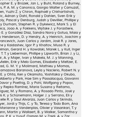
topher E.
y
Brozek, Jan L.
y
Buhl, Roland
y
Burney,
, P. A. M.
y
Canonica, Giorgio Walter
y
Camuzat,
en, Yuzhi Z.
y
Chiron, Raphaël
y
Chkhartishvili,
ic, Adnan
y
Dahl, Ronald
y
Dahlen, Sven Erik
y
ly, Pascal
y
Denburg, Judah
y
Devillier, Phillipe
y
y
Durham, Stephen R.
y
Dykewicz, Mark S.
y
El
eca, Joao A.
y
Fokkens, Wytske J.
y
Forastiere,
 E.
y
González Díaz, Sandra Nora
y
Gotua, Maia
y
y
Henderson, D.
y
Hendry, A.
y
Heinrich, Joachim
y
vancevich, Juan Carlos
y
Jardim, José R.
y
Jares,
ne
y
Kaidashev, Igor P.
y
Khaitov, Musa R.
y
lman, Gerard H.
y
Kowalski, Marek L.
y
Kull, Inger
 T. T.
y
Lieberman, Phillipe
y
Lipworth, Brian J.
y
Li,
r, A.
y
Majer, Ivan
y
Makela, M. J.
y
Manning,
Melén, Erik
y
Melo Gomes, Elisabete
y
Meltzer, E.
, G. M. Y.
y
Molimard, Mathieu
y
Momas,
amazova Baranova, Leyla
y
Naclerio, Robert N.
y
E.
y
Ohta, Ken
y
Okamoto, Yoshitaka
y
Okubo,
 Alberto
y
Park, Hae Sim
y
Passalacqua, Giovanni
 Davor
y
Poethig, D.
y
Pohl, Wolfgang
y
Popov,
y
Repka Ramírez, Maria Susana
y
Reitamo,
guez, M.
y
Romano, A.
y
Rosado Pinto, José
y
s K.
y
Schünemann, Holger J.
y
Serrano, Eli
y
elle R.
y
Sisul Alvariza, Juan Carlos
y
Skrindo,
er, Jordi
y
Thijs, C.
y
To, Teresa
y
Todo Bom, Ana
 Marianne
y
Vandenplas, Olivier
y
Vasankari, T.
y
nn, Martin
y
Wallaert, B.
y
Walker, Samantha
y
os, P. K.
y
Yusuf, Osman M.
y
Zaidi, A.
y
Zar,