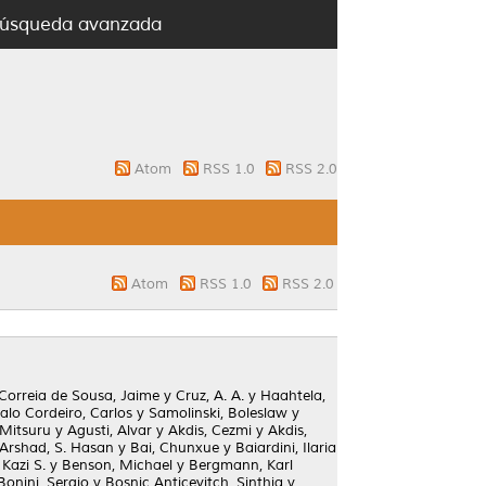
úsqueda avanzada
Atom
RSS 1.0
RSS 2.0
Atom
RSS 1.0
RSS 2.0
Correia de Sousa, Jaime
y
Cruz, A. A.
y
Haahtela,
alo Cordeiro, Carlos
y
Samolinski, Boleslaw
y
 Mitsuru
y
Agusti, Alvar
y
Akdis, Cezmi
y
Akdis,
Arshad, S. Hasan
y
Bai, Chunxue
y
Baiardini, Ilaria
Kazi S.
y
Benson, Michael
y
Bergmann, Karl
Bonini, Sergio
y
Bosnic Anticevitch, Sinthia
y