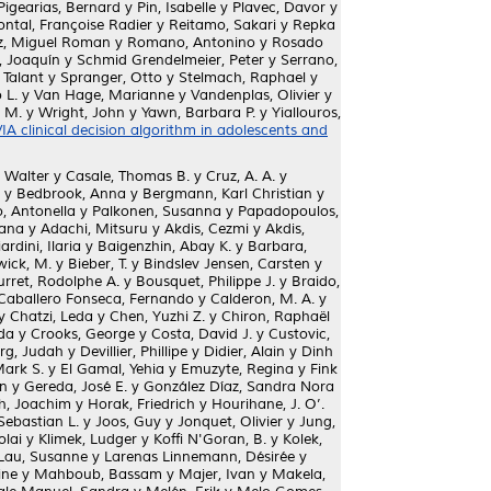
Pigearias, Bernard
y
Pin, Isabelle
y
Plavec, Davor
y
ontal, Françoise Radier
y
Reitamo, Sakari
y
Repka
z, Miguel Roman
y
Romano, Antonino
y
Rosado
, Joaquín
y
Schmid Grendelmeier, Peter
y
Serrano,
 Talant
y
Spranger, Otto
y
Stelmach, Raphael
y
 L.
y
Van Hage, Marianne
y
Vandenplas, Olivier
y
. M.
y
Wright, John
y
Yawn, Barbara P.
y
Yiallouros,
A clinical decision algorithm in adolescents and
 Walter
y
Casale, Thomas B.
y
Cruz, A. A.
y
y
Bedbrook, Anna
y
Bergmann, Karl Christian
y
, Antonella
y
Palkonen, Susanna
y
Papadopoulos,
oana
y
Adachi, Mitsuru
y
Akdis, Cezmi
y
Akdis,
ardini, Ilaria
y
Baigenzhin, Abay K.
y
Barbara,
wick, M.
y
Bieber, T.
y
Bindslev Jensen, Carsten
y
rret, Rodolphe A.
y
Bousquet, Philippe J.
y
Braido,
Caballero Fonseca, Fernando
y
Calderon, M. A.
y
y
Chatzi, Leda
y
Chen, Yuzhi Z.
y
Chiron, Raphaël
da
y
Crooks, George
y
Costa, David J.
y
Custovic,
rg, Judah
y
Devillier, Phillipe
y
Didier, Alain
y
Dinh
Mark S.
y
El Gamal, Yehia
y
Emuzyte, Regina
y
Fink
un
y
Gereda, José E.
y
González Díaz, Sandra Nora
ch, Joachim
y
Horak, Friedrich
y
Hourihane, J. O’.
Sebastian L.
y
Joos, Guy
y
Jonquet, Olivier
y
Jung,
olai
y
Klimek, Ludger
y
Koffi N'Goran, B.
y
Kolek,
Lau, Susanne
y
Larenas Linnemann, Désirée
y
ine
y
Mahboub, Bassam
y
Majer, Ivan
y
Makela,