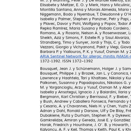
M. J.
y
Manning, Peter J.
y
De Manuel Keenoy, Es
Elisabete
y
Meltzer, E. O.
y
Merk, Hans
y
Miculinic
Montilla Santana, Anna
y
Morais Almeida, Mario
Niggemann, Bodo
y
Nyembue, T. Dieudonné
y
O'H
Isabella
y
Palmer, Stephen
y
Panzner, Petr
y
Papi,
y
Plavec, Davor
y
Pohl, Wolfgang
y
Popov, Todor A
Repka Ramírez, Maria Susana
y
Robalo Cordeiro, 
Romano, A.
y
Rosario, Nelson A.
y
Rosenwasser, 
Sheikh, Aziz
y
Simons, F. Estelle R.
y
Sisul Alvariza
Strandberg, Timo
y
Sunyer, Jordi
y
Thijs, C.
y
Todo
Vezzani, Giorgio
y
Vichyanond, Pakit
y
Viegi, Giov
Barbara P.
y
Yiallouros, P. K.
y
Yusuf, Osman M.
y
ARIA Sentinel NetworK for allergic rhinitis (MASK-
1372-1392. ISSN 1372–1392
Bousquet, Jean J.
y
Schünemann, Holger J.
y
Samo
Bousquet, Philippe J.
y
Brozek, Jan L.
y
Canonica, 
Lawrence
y
Haahtela, Tari
y
Khaltaev, Nikolai
y
Ku
Palkonen, Susanna
y
Papadopoulos, Nikolaos G.
M.
y
Yorgancioglu, Arzu
y
Yusuf, Osman M.
y
Aber
Isabella
y
Ansotegui, Ignacio J.
y
Baiardini, Ilaria
Bergmann, Karl Christian
y
Berrissoul, F.
y
Bieber, T
y
Bush, Andrew
y
Caballero Fonseca, Fernando
y
y
Cesario, A.
y
Chavannes, Niels H.
y
Chen, Yuzhi Z
Adnan
y
Dahl, Ronald
y
Darsow, Ulf
y
De Blay, Fr
Dubakiene, Ruta
y
Durham, Stephen R.
y
Dykewic
Gamkrelidze, Amiran
y
Gereda, José E.
y
González
Horak, Friedrich
y
Hourihane, J. O’. B.
y
Howarth, 
Kalyoncu, A. F.
y
Keil, Thomas
y
Keith, Paul K.
y
Kh