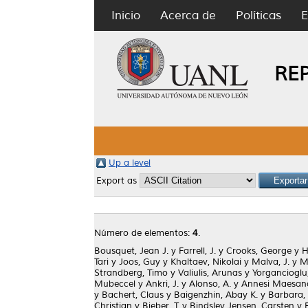
Inicio
Acerca de
Políticas
E
RE
Up a level
Export as
Número de elementos:
4
.
Bousquet, Jean J.
y
Farrell, J.
y
Crooks, George
y
H
Tari
y
Joos, Guy
y
Khaltaev, Nikolai
y
Malva, J.
y
M
Strandberg, Timo
y
Valiulis, Arunas
y
Yorgancioglu
Mubeccel
y
Ankri, J.
y
Alonso, A.
y
Annesi Maesano
y
Bachert, Claus
y
Baigenzhin, Abay K.
y
Barbara, 
Christian
y
Bieber, T.
y
Bindslev Jensen, Carsten
y