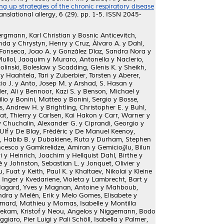
ng up strategies of the chronic respiratory disease
anslational allergy, 6 (29). pp. 1-5. ISSN 2045-
rgmann, Karl Christian
y
Bosnic Anticevitch,
inda
y
Chrystyn, Henry
y
Cruz, Álvaro A.
y
Dahl,
Fonseca, Joao A.
y
González Díaz, Sandra Nora
y
ullol, Jaoquim
y
Muraro, Antonella
y
Naclerio,
linski, Boleslaw
y
Scadding, Glenis K.
y
Sheikh,
y
Haahtela, Tari
y
Zuberbier, Torsten
y
Aberer,
io J.
y
Anto, Josep M.
y
Arshad, S. Hasan
y
r, Ali
y
Bennoor, Kazi S.
y
Benson, Michael
y
lio
y
Bonini, Matteo
y
Bonini, Sergio
y
Bosse,
s, Andrew H.
y
Brightling, Christopher E.
y
Buhl,
t, Thierry
y
Carlsen, Kai Hakon
y
Carr, Warner
y
y
Chuchalin, Alexander G.
y
Ciprandi, Georgio
y
Ulf
y
De Blay, Frédéric
y
De Manuel Keenoy,
, Habib B.
y
Dubakiene, Ruta
y
Durham, Stephen
ncesco
y
Gamkrelidze, Amiran
y
Gemicioğlu, Bilun
i
y
Heinrich, Joachim
y
Hellquist Dahl, Birthe
y
é
y
Johnston, Sebastian L.
y
Jonquet, Olivier
y
u, Fuat
y
Keith, Paul K.
y
Khaltaev, Nikolai
y
Kleine
, Inger
y
Kvedariene, Violeta
y
Lambrecht, Bart
y
agard, Yves
y
Magnan, Antoine
y
Mahboub,
ndra
y
Melén, Erik
y
Melo Gomes, Elisabete
y
mard, Mathieu
y
Momas, Isabelle
y
Montilla
ekam, Kristof
y
Neou, Angelos
y
Niggemann, Bodo
ggiaro, Pier Luigi
y
Pali Schöll, Isabella
y
Palmer,