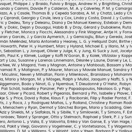
squet, Philippe J.
y
Braido, Fulvio
y
Briggs, Andrew H.
y
Brightling, Chris
rnando
y
Caimmi, Davide P.
y
Calderon, M. A.
y
Calverley, P. M.
y
Camargos
iazo, A.
y
Casale, Thomas B.
y
Cepeda Sarabia, A. M.
y
Chatzi, Leda
y
Ch
y
Ciprandi, Georgio
y
Cirule, Ieva
y
Cox, Linda
y
Costa, David J.
y
Custov
ric
y
Dedeu, Tony
y
Deleanu, Diana
y
De Manuel Keenoy, Esteban
y
Demo
R.
y
Dokic, Dejan
y
Douagui, Habib B.
y
Dray, Gérard
y
Dubakiene, Ruta
r
y
Fletcher, Monica
y
Fiocchi, Alessandro
y
Fink Wagner, Antje H.
y
Fons
iran
y
Garcés, J.
y
García Aymerich, J.
y
Gemicioğlu, Bilun
y
Gereda, José
mán Meléndez, María Antonieta
y
Heaney, L. G.
y
Hellquist Dahl, Birthe
y
Howarth, Peter H.
y
Humbert, Marc
y
Hyland, Michael E.
y
Illario, M.
y
I
, Sebastian L.
y
Jonquet, Olivier
y
Julge, K.
y
Jung, Ki Suck
y
Just, Jocely
ith, Paul K.
y
Klimek, Ludger
y
Koffi N'Goran, B.
y
Kolek, Vítězslav
y
Koppe
art
y
Lau, Susanne
y
Larenas Linnemann, Désirée
y
Laune, Daniel
y
Le, L.
cNee, W.
y
Magard, Yves
y
Magnan, Antoine
y
Mahboub, Bassam
y
Mai
ohamad R.
y
Matignon, P.
y
Maurer, Marcus
y
Mavale Manuel, Sandra
y
y
Miculinic, Neven
y
Mihaltan, Florin
y
Milenkovic, Branislava
y
Mohammad
da, Mario
y
Morgan, M.
y
Mösges, Ralph
y
Mullol, Jaoquim
y
Nafti, S.
y
N
Niggemann, Bodo
y
Ninot, G.
y
Nyembue, T. Dieudonné
y
O'Hehir, Robyn 
y
Pali Schöll, Isabella
y
Panzner, Petr
y
Papadopoulos, Nikolaos G.
y
Papi,
aar, Oliver
y
Picard, Robert
y
Pigearias, Bernard
y
Pin, Isabelle
y
Plavec,
kje S.
y
Price, David
y
Rabe, Klaus F.
y
Raciborski, Filip
y
Radier Pontal, F.
s, J.
y
Roca, J.
y
Rodriguez Mañas, L.
y
Rolland, Christine
y
Roman Rodri
m, Menachem
y
Ryan, Dermot
y
Sánchez Borges, Mario
y
Scadding, Gleni
Aziz
y
Shields, M.
y
Siafakas, N.
y
Sibille, Y.
y
Similowski, T.
y
Simons, F. Est
ronbaev, Talant
y
Spranger, Otto
y
Stelmach, Raphael
y
Sterk, P. J.
y
Suny
ero, Antonio L.
y
Valia, E.
y
Valovirta, Erkka
y
Van Ganse, E.
y
Van Hage,
nd, Pakit
y
Viegi, Giovanni
y
Vogelmeier, C.
y
Vontetsianos, T.
y
Wagenma
Williams, D. M.
y
Williams, S.
y
Wright, John
y
Yawn, Barbara P.
y
Yiallour