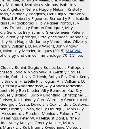
le Manuel, Sandra
y
Melén, Erik
y
Melo Gomes,
r
y
Molimard, Mathieu
y
Momas, Isabelle
y
ou, Angelos
y
Neffen, Hugo
y
Nekam, Kristof
y
ogo, Solange
y
Paggiaro, Pier Luigi
y
Pali Schöll,
y
Picard, Robert
y
Pigearias, Bernard
y
Pin, Isabelle
laus F.
y
Raciborski, Filip
y
Radier Pontal, F.
y
nas, Francisco
y
Roman Rodriguez, M.
y
K.
y
Serrano, Eli
y
Schmid Grendelmeier, Peter
y
v, Talant
y
Spranger, Otto
y
Stelmach, Raphael
y
 L.
y
Van Hage, Marianne
y
Vandenplas, Olivier
y
rich
y
Williams, D. M.
y
Wright, John
y
Yawn,
n, Mihaela
y
Mercier, Jacques
(2015)
MACVIA-
f allergy and clinical immunology, 70 (11). pp.
 Claus
y
Bonini, Sergio
y
Boulet, Louis Philippe
y
onseca, Joao A.
y
van Wijk, R. Gerth
y
Grouse,
lerio, Robert N.
y
O'Hehir, Robyn E.
y
Ohta, Ken
y
t
y
Simons, F. Estelle R.
y
Togias, A.
y
Williams, D.
s, Cezmi
y
Andrianarisoa, A.
y
Annesi Maesano,
sabeth H.
y
Ben Kheder, Ali
y
Bennoor, Kazi S.
y
acques
y
Braido, Fulvio
y
Brightling, Christopher E.
Carlsen, Kai Hakon
y
Carr, Warner
y
Cepeda, A.M.
 Georgio
y
Costa, David J.
y
Cox, Linda
y
Custovic,
okic, Dejan
y
Dolen, W.K.
y
Douagui, Habib B.
y
, Alessandro
y
Fletcher, Monica
y
Fukuda, T.
y
y
Hellings, Peter W.
y
Hellquist Dahl, Birthe
y
 Jocelyne
y
Kalayci, Omer
y
Kaliner, M.A.
y
i, Marek L.
y
Kull, Inger
y
Kvedariene, Violeta
y