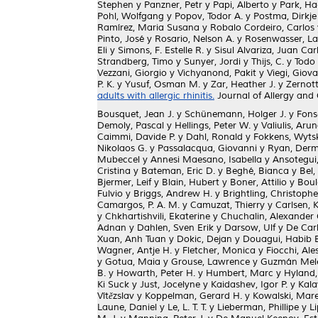
Stephen
y
Panzner, Petr
y
Papi, Alberto
y
Park, Ha
Pohl, Wolfgang
y
Popov, Todor A.
y
Postma, Dirkje
Ramírez, Maria Susana
y
Robalo Cordeiro, Carlos
Pinto, José
y
Rosario, Nelson A.
y
Rosenwasser, L
Eli
y
Simons, F. Estelle R.
y
Sisul Alvariza, Juan Car
Strandberg, Timo
y
Sunyer, Jordi
y
Thijs, C.
y
Todo
Vezzani, Giorgio
y
Vichyanond, Pakit
y
Viegi, Giov
P. K.
y
Yusuf, Osman M.
y
Zar, Heather J.
y
Zernott
adults with allergic rhinitis.
Journal of Allergy and
Bousquet, Jean J.
y
Schünemann, Holger J.
y
Fons
Demoly, Pascal
y
Hellings, Peter W.
y
Valiulis, Aru
Caimmi, Davide P.
y
Dahl, Ronald
y
Fokkens, Wytsk
Nikolaos G.
y
Passalacqua, Giovanni
y
Ryan, Der
Mubeccel
y
Annesi Maesano, Isabella
y
Ansotegui,
Cristina
y
Bateman, Eric D.
y
Beghé, Bianca
y
Bel,
Bjermer, Leif
y
Blain, Hubert
y
Boner, Attilio
y
Boul
Fulvio
y
Briggs, Andrew H.
y
Brightling, Christophe
Camargos, P. A. M.
y
Camuzat, Thierry
y
Carlsen, 
y
Chkhartishvili, Ekaterine
y
Chuchalin, Alexander 
Adnan
y
Dahlen, Sven Erik
y
Darsow, Ulf
y
De Car
Xuan, Anh Tuan
y
Dokic, Dejan
y
Douagui, Habib 
Wagner, Antje H.
y
Fletcher, Monica
y
Fiocchi, Al
y
Gotua, Maia
y
Grouse, Lawrence
y
Guzmán Melé
B.
y
Howarth, Peter H.
y
Humbert, Marc
y
Hyland,
Ki Suck
y
Just, Jocelyne
y
Kaidashev, Igor P.
y
Kala
Vítězslav
y
Koppelman, Gerard H.
y
Kowalski, Mare
Laune, Daniel
y
Le, L. T. T.
y
Lieberman, Phillipe
y
Li