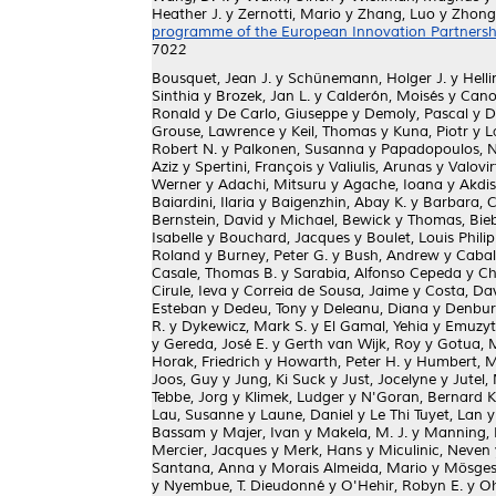
Heather J.
y
Zernotti, Mario
y
Zhang, Luo
y
Zhong
programme of the European Innovation Partnership
7022
Bousquet, Jean J.
y
Schünemann, Holger J.
y
Helli
Sinthia
y
Brozek, Jan L.
y
Calderón, Moisés
y
Cano
Ronald
y
De Carlo, Giuseppe
y
Demoly, Pascal
y
D
Grouse, Lawrence
y
Keil, Thomas
y
Kuna, Piotr
y
L
Robert N.
y
Palkonen, Susanna
y
Papadopoulos, N
Aziz
y
Spertini, François
y
Valiulis, Arunas
y
Valovir
Werner
y
Adachi, Mitsuru
y
Agache, Ioana
y
Akdis
Baiardini, Ilaria
y
Baigenzhin, Abay K.
y
Barbara, C
Bernstein, David
y
Michael, Bewick
y
Thomas, Bie
Isabelle
y
Bouchard, Jacques
y
Boulet, Louis Phili
Roland
y
Burney, Peter G.
y
Bush, Andrew
y
Cabal
Casale, Thomas B.
y
Sarabia, Alfonso Cepeda
y
Ch
Cirule, Ieva
y
Correia de Sousa, Jaime
y
Costa, Dav
Esteban
y
Dedeu, Tony
y
Deleanu, Diana
y
Denbur
R.
y
Dykewicz, Mark S.
y
El Gamal, Yehia
y
Emuzyt
y
Gereda, José E.
y
Gerth van Wijk, Roy
y
Gotua, 
Horak, Friedrich
y
Howarth, Peter H.
y
Humbert, 
Joos, Guy
y
Jung, Ki Suck
y
Just, Jocelyne
y
Jutel,
Tebbe, Jorg
y
Klimek, Ludger
y
N'Goran, Bernard Ko
Lau, Susanne
y
Laune, Daniel
y
Le Thi Tuyet, Lan
Bassam
y
Majer, Ivan
y
Makela, M. J.
y
Manning, P
Mercier, Jacques
y
Merk, Hans
y
Miculinic, Neven
Santana, Anna
y
Morais Almeida, Mario
y
Mösges
y
Nyembue, T. Dieudonné
y
O'Hehir, Robyn E.
y
Oh