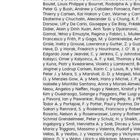
Boulet, Louis Philippe
y
Bourret, Rodolphe A.
y
Bou
Peter G.
y
Bush, Andrew
y
Caballero Fonseca, Fe
Thierry
y
Carlsen, Kai Hakon
y
Carr, Warner
y
Carr
Ekaterine
y
Chuchalin, Alexander G.
y
Chung, K. F.
Darsow, Ulf
y
De Carlo, Giuseppe
y
De Blay, Frédé
Didier, Alain
y
Dinh Xuan, Anh Tuan
y
Djukanovic, 
Gamal, Yehia
y
Emuzyte, Regina
y
Fabbri, L. Mulle
Francesco
y
Frith, P.
y
Gaga, M.
y
Gamkrelidze, Am
Grisle, Ineta
y
Grouse, Lawrence
y
Gutter, Z.
y
Guz
Heve, D.
y
Horak, Friedrich
y
Hourihane, J. O’. B.
Edgardo José
y
Jeandel, C.
y
Jenkins, C.
y
Johnston
Kalayci, Omer
y
Kalyoncu, A. F.
y
Keil, Thomas
y
Ke
y
Kuna, Piotr
y
Kvedariene, Violeta
y
Lambrecht, B
Jingmei
y
Lodrup Carlsen, Karin C.
y
Louis, R.
y
Ma
Peter J.
y
Mara, S.
y
Marshall, G. D.
y
Masjedi, M
O.
y
Menzies Gow, A.
y
Merk, Hans
y
Michel, J. P.
Isabelle
y
Montilla Santana, Anna
y
Morais Almei
Neou, Angelos
y
Neffen, Hugo
y
Nekam, Kristof
y
Kim
y
Ouedraogo, Solange
y
Paggiaro, Pier Luigi
y
Pavord, Ian
y
Pawankar, Ruby
y
Pengelly, R.
y
Pf
Todor A.
y
Portejoie, F.
y
Potter, Paul
y
Postma, Dir
Sakari
y
Rennard, S.
y
Rodenas, Francisco
y
Robert
Rosario, Nelson A.
y
Rosenwasser, Lanny
y
Rotte
Schmid Grendelmeier, Peter
y
Schulz, H.
y
Sheikh, 
Ingebjorg
y
Smit, Henriette A.
y
Solé, Dirceu
y
Soo
Maria
y
Triggiani, Massimo
y
Valenta, Rudolf
y
Val
Vellas, B.
y
Vestbo, J.
y
Vezzani, Giorgio
y
Vichyano
Wang, D. Y.
y
Wahn, Ulrich
y
Wickman, Magnus
y