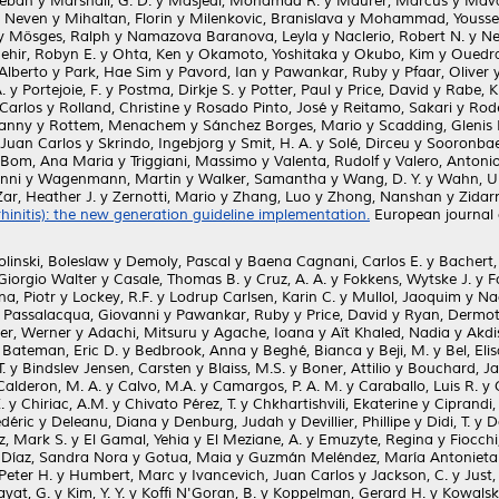
teban
y
Marshall, G. D.
y
Masjedi, Mohamad R.
y
Maurer, Marcus
y
Mava
, Neven
y
Mihaltan, Florin
y
Milenkovic, Branislava
y
Mohammad, Yousse
y
Mösges, Ralph
y
Namazova Baranova, Leyla
y
Naclerio, Robert N.
y
Ne
ehir, Robyn E.
y
Ohta, Ken
y
Okamoto, Yoshitaka
y
Okubo, Kim
y
Ouedra
 Alberto
y
Park, Hae Sim
y
Pavord, Ian
y
Pawankar, Ruby
y
Pfaar, Oliver
.
y
Portejoie, F.
y
Postma, Dirkje S.
y
Potter, Paul
y
Price, David
y
Rabe, K
Carlos
y
Rolland, Christine
y
Rosado Pinto, José
y
Reitamo, Sakari
y
Rode
Lanny
y
Rottem, Menachem
y
Sánchez Borges, Mario
y
Scadding, Glenis 
, Juan Carlos
y
Skrindo, Ingebjorg
y
Smit, H. A.
y
Solé, Dirceu
y
Sooronbae
 Bom, Ana Maria
y
Triggiani, Massimo
y
Valenta, Rudolf
y
Valero, Antonio
anni
y
Wagenmann, Martin
y
Walker, Samantha
y
Wang, D. Y.
y
Wahn, Ul
Zar, Heather J.
y
Zernotti, Mario
y
Zhang, Luo
y
Zhong, Nanshan
y
Zidar
rhinitis): the new generation guideline implementation.
European journal o
linski, Boleslaw
y
Demoly, Pascal
y
Baena Cagnani, Carlos E.
y
Bachert,
Giorgio Walter
y
Casale, Thomas B.
y
Cruz, A. A.
y
Fokkens, Wytske J.
y
F
na, Piotr
y
Lockey, R.F.
y
Lodrup Carlsen, Karin C.
y
Mullol, Jaoquim
y
Nac
y
Passalacqua, Giovanni
y
Pawankar, Ruby
y
Price, David
y
Ryan, Dermo
er, Werner
y
Adachi, Mitsuru
y
Agache, Ioana
y
Aït Khaled, Nadia
y
Akdi
y
Bateman, Eric D.
y
Bedbrook, Anna
y
Beghé, Bianca
y
Beji, M.
y
Bel, Eli
.
y
Bindslev Jensen, Carsten
y
Blaiss, M.S.
y
Boner, Attilio
y
Bouchard, J
Calderon, M. A.
y
Calvo, M.A.
y
Camargos, P. A. M.
y
Caraballo, Luis R.
y
.
y
Chiriac, A.M.
y
Chivato Pérez, T.
y
Chkhartishvili, Ekaterine
y
Ciprandi,
édéric
y
Deleanu, Diana
y
Denburg, Judah
y
Devillier, Phillipe
y
Didi, T.
y
D
z, Mark S.
y
El Gamal, Yehia
y
El Meziane, A.
y
Emuzyte, Regina
y
Fiocchi
 Díaz, Sandra Nora
y
Gotua, Maia
y
Guzmán Meléndez, María Antonieta
Peter H.
y
Humbert, Marc
y
Ivancevich, Juan Carlos
y
Jackson, C.
y
Just,
ayat, G.
y
Kim, Y. Y.
y
Koffi N'Goran, B.
y
Koppelman, Gerard H.
y
Kowalsk