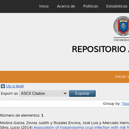
Inicio
Acerca de
Políticas
Estadísticas
REPOSITORIO
Iniciar 
Up a level
Export as
Group by:
Tip
Número de elementos:
1
.
Molina Garza, Zinnia Judith
y
Rosales Encina, José Luis
y
Mercado Herná
Silva, Lucio
(2014)
Association of trypanosoma cruzi infection with risk 