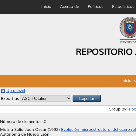
Inicio
Acerca de
Políticas
Estadísticas
REPOSITORIO
Iniciar 
Up a level
Export as
Group by:
Tip
Número de elementos:
2
.
Molina Solís, Juan Oscar
(1992)
Evolución microestructural del acero r
Autónoma de Nuevo León.