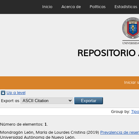
Inicio
Acerca de
Políticas
Estadísticas
REPOSITORIO
Iniciar 
Up a level
Export as
Group by:
Tip
Número de elementos:
1
.
Mondragón León, María de Lourdes Cristina
(2019)
Prevalencia de rese
Universidad Autónoma de Nuevo León.