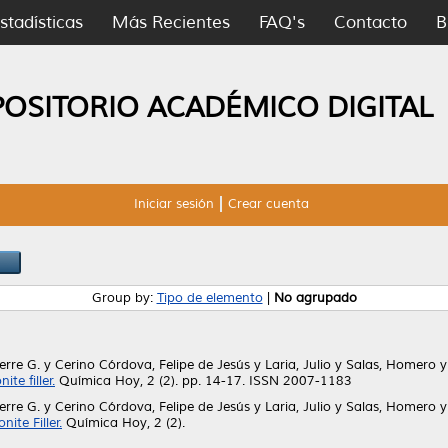
stadísticas
Más Recientes
FAQ's
Contacto
B
POSITORIO ACADÉMICO DIGITAL
Iniciar sesión
Crear cuenta
Group by:
Tipo de elemento
|
No agrupado
ierre G.
y
Cerino Córdova, Felipe de Jesús
y
Laria, Julio
y
Salas, Homero
te filler.
Química Hoy, 2 (2). pp. 14-17. ISSN 2007-1183
ierre G.
y
Cerino Córdova, Felipe de Jesús
y
Laria, Julio
y
Salas, Homero
te Filler.
Química Hoy, 2 (2).