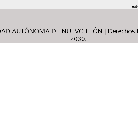
est
AD AUTÓNOMA DE NUEVO LEÓN | Derechos R
2030.