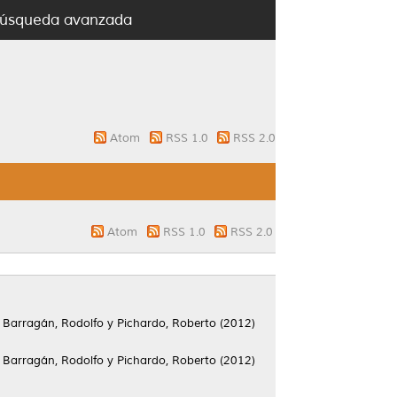
úsqueda avanzada
Atom
RSS 1.0
RSS 2.0
Atom
RSS 1.0
RSS 2.0
y
Barragán, Rodolfo
y
Pichardo, Roberto
(2012)
y
Barragán, Rodolfo
y
Pichardo, Roberto
(2012)