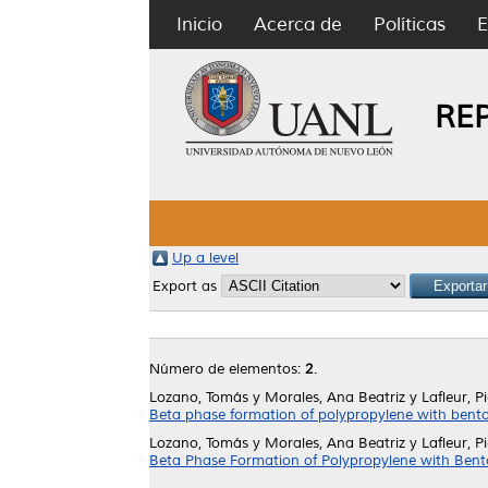
Inicio
Acerca de
Políticas
E
RE
Up a level
Export as
Número de elementos:
2
.
Lozano, Tomás
y
Morales, Ana Beatriz
y
Lafleur, P
Beta phase formation of polypropylene with bentoni
Lozano, Tomás
y
Morales, Ana Beatriz
y
Lafleur, P
Beta Phase Formation of Polypropylene with Bentoni