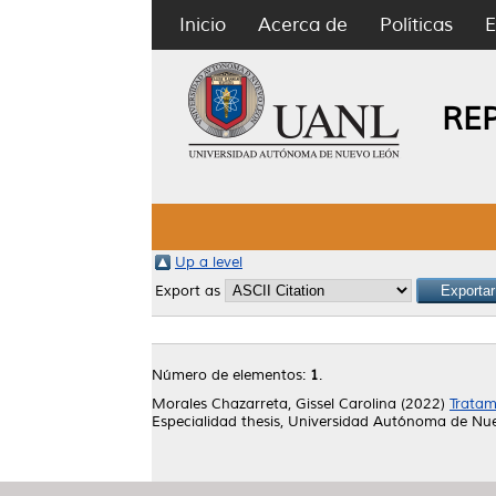
Inicio
Acerca de
Políticas
E
RE
Up a level
Export as
Número de elementos:
1
.
Morales Chazarreta, Gissel Carolina
(2022)
Tratam
Especialidad thesis, Universidad Autónoma de Nu