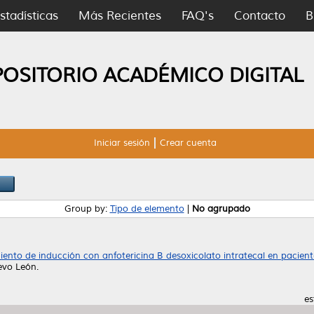
stadísticas
Más Recientes
FAQ's
Contacto
B
POSITORIO ACADÉMICO DIGITAL
Iniciar sesión
Crear cuenta
Group by:
Tipo de elemento
|
No agrupado
iento de inducción con anfotericina B desoxicolato intratecal en pacien
evo León.
es