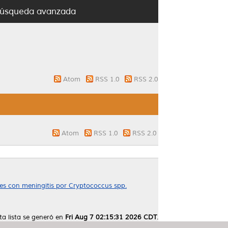
úsqueda avanzada
Atom
RSS 1.0
RSS 2.0
Atom
RSS 1.0
RSS 2.0
tes con meningitis por Cryptococcus spp.
ta lista se generó en
Fri Aug 7 02:15:31 2026 CDT
.