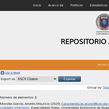
Inicio
Acerca de
Políticas
Estadísticas
REPOSITORIO
Iniciar 
Up a level
Export as
Group by:
Tip
Número de elementos:
1
.
Morales García, Andrés Mauricio
(2020)
Características ecográficas de
cuidados intensivos.
Especialidad thesis, Universidad Autónoma de Nuev