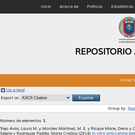
Inicio
Acerca de
Políticas
Estadísticas
REPOSITORIO
Iniciar 
Up a level
Export as
Group by:
Tip
Número de elementos:
1
.
Trejo Ávila, Laura M.
y
Morales Martinez, M. E.
y
Ricque Marie, Denis
y
C
Selene
y
Rodríguez Padilla, María Cristina
(2014)
In vitro anti-canine di