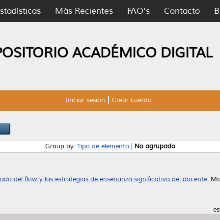
stadísticas
Más Recientes
FAQ's
Contacto
B
POSITORIO ACADÉMICO DIGITAL
Iniciar sesión
Crear cuenta
Group by:
Tipo de elemento
|
No agrupado
ado del flow y las estrategias de enseñanza significativa del docente.
Mae
es