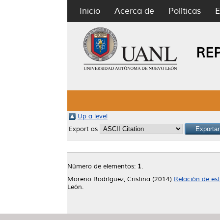
Inicio
Acerca de
Políticas
E
RE
Up a level
Export as
Número de elementos:
1
.
Moreno Rodríguez, Cristina
(2014)
Relación de est
León.