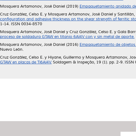
Mosquera Artamonov, José Daniel
(2019)
Empaquetamiento anidado de o
Cruz González, Celso E.
y
Mosquera Artamonov, José Daniel
y
Santillán,
configuration and adhesive thickness on the shear strength of ferritic st
1-14. ISSN 0034-8570
Mosquera Artamonov, José Daniel
y
Cruz González, Celso E.
y
Gala Barr
proceso de soldadura GTAW en titanio 6Al4V con y sin metal de aporte.
Mosquera Artamonov, José Daniel
(2016)
Empaquetamiento de objetos r
Nuevo León.
Cruz González, Celso E.
y
Hiyane, Guillermo
y
Mosquera Artamonov, José
GTAW en placas de Ti6Al4V.
Soldagem & Inspeção, 19 (1). pp. 2-9. ISSN