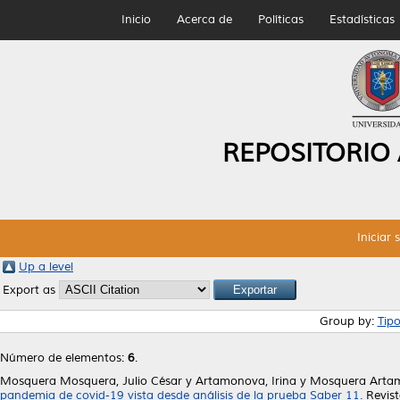
Inicio
Acerca de
Políticas
Estadísticas
REPOSITORIO
Iniciar 
Up a level
Export as
Group by:
Tip
Número de elementos:
6
.
Mosquera Mosquera, Julio César
y
Artamonova, Irina
y
Mosquera Artam
pandemia de covid-19 vista desde análisis de la prueba Saber 11.
Revist