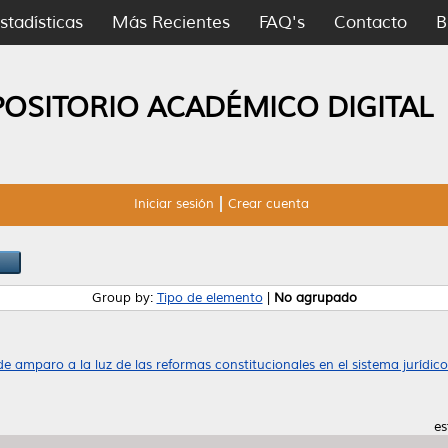
stadísticas
Más Recientes
FAQ's
Contacto
B
POSITORIO ACADÉMICO DIGITAL
Iniciar sesión
Crear cuenta
Group by:
Tipo de elemento
|
No agrupado
 de amparo a la luz de las reformas constitucionales en el sistema jurídi
es