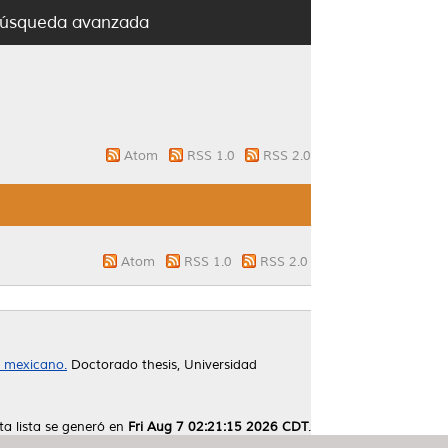
úsqueda avanzada
Atom
RSS 1.0
RSS 2.0
Atom
RSS 1.0
RSS 2.0
co mexicano.
Doctorado thesis, Universidad
ta lista se generó en
Fri Aug 7 02:21:15 2026 CDT
.