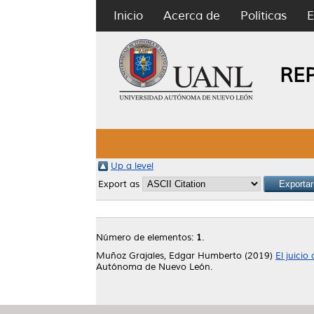
Inicio
Acerca de
Políticas
E
RE
Up a level
Export as
Número de elementos:
1
.
Muñoz Grajales, Edgar Humberto
(2019)
El juicio
Autónoma de Nuevo León.