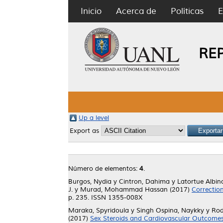
Inicio
Acerca de
Políticas
E
RE
Up a level
Export as
Número de elementos:
4
.
Burgos, Nydia
y
Cintron, Dahima
y
Latortue Albin
J.
y
Murad, Mohammad Hassan
(2017)
Correctio
p. 235. ISSN 1355-008X
Maraka, Spyridoula
y
Singh Ospina, Naykky
y
Rod
(2017)
Sex Steroids and Cardiovascular Outcomes 