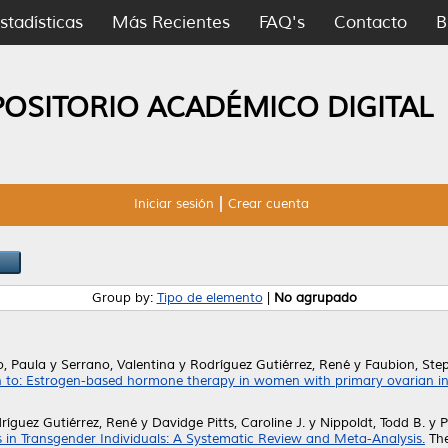
stadísticas
Más Recientes
FAQ's
Contacto
B
POSITORIO ACADÉMICO DIGITAL
Iniciar sesión
Crear cuenta
Group by:
Tipo de elemento
|
No agrupado
o, Paula
y
Serrano, Valentina
y
Rodríguez Gutiérrez, René
y
Faubion, Ste
n to: Estrogen-based hormone therapy in women with primary ovarian insu
ríguez Gutiérrez, René
y
Davidge Pitts, Caroline J.
y
Nippoldt, Todd B.
y
P
in Transgender Individuals: A Systematic Review and Meta-Analysis.
The