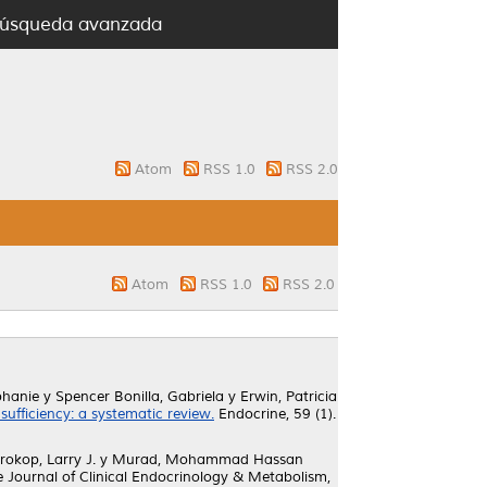
úsqueda avanzada
Atom
RSS 1.0
RSS 2.0
Atom
RSS 1.0
RSS 2.0
phanie
y
Spencer Bonilla, Gabriela
y
Erwin, Patricia
fficiency: a systematic review.
Endocrine, 59 (1).
rokop, Larry J.
y
Murad, Mohammad Hassan
 Journal of Clinical Endocrinology & Metabolism,