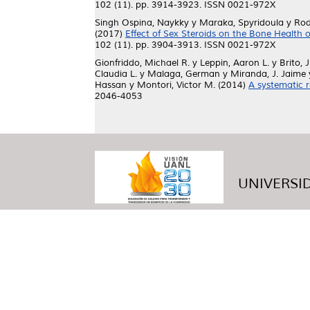
102 (11). pp. 3914-3923. ISSN 0021-972X
Singh Ospina, Naykky
y
Maraka, Spyridoula
y
Rod
(2017)
Effect of Sex Steroids on the Bone Health 
102 (11). pp. 3904-3913. ISSN 0021-972X
Gionfriddo, Michael R.
y
Leppin, Aaron L.
y
Brito, 
Claudia L.
y
Malaga, German
y
Miranda, J. Jaime
Hassan
y
Montori, Victor M.
(2014)
A systematic r
2046-4053
UNIVERSID