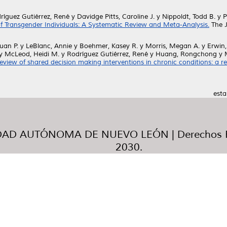
ríguez Gutiérrez, René
y
Davidge Pitts, Caroline J.
y
Nippoldt, Todd B.
y
P
of Transgender Individuals: A Systematic Review and Meta-Analysis.
The J
Juan P.
y
LeBlanc, Annie
y
Boehmer, Kasey R.
y
Morris, Megan A.
y
Erwin,
y
McLeod, Heidi M.
y
Rodríguez Gutiérrez, René
y
Huang, Rongchong
y
eview of shared decision making interventions in chronic conditions: a r
esta
AD AUTÓNOMA DE NUEVO LEÓN | Derechos R
2030.