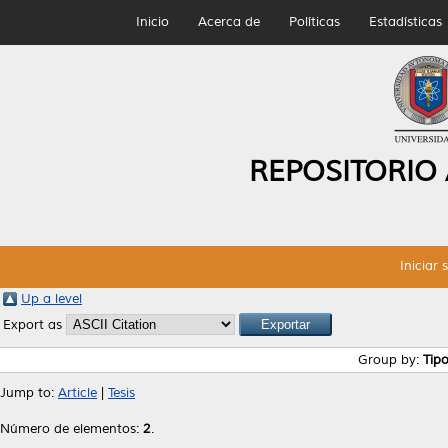
Inicio
Acerca de
Políticas
Estadísticas
REPOSITORIO
Iniciar 
Up a level
Export as
Group by:
Tip
Jump to:
Article
|
Tesis
Número de elementos:
2
.