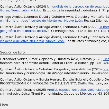
Journal, 1 (1). pp. 13-25.
Quintero Ávila, Octavio
(2024)
Un análisis de la percepción de segurid
Garza, Nuevo León, México.
Estudios de la seguridad ciudadana, 9 (7).
Arriaga Ávalos, Leonardo David
y
Quintero Ávila, Octavio
y
Montaño Bor
en “Barrio antiguo”, centro de Monterrey, Nuevo León.
Revista Dilemas 
Quintero Ávila, Octavio
y
Arriaga Ávalos, Leonardo David
(2022)
La met
geográfica en el análisis delictivo.
Criminogenesis, 21 (21). pp. 171-188
Quintero Ávila, Octavio
y
Arriaga Ávalos, Leonardo David
y
Caballero De
incidencia delictiva en García, Nuevo León.
Constructos criminologicos, 
Sección de libro.
Hernández Valdez, Omar Alejandro
y
Quintero Ávila, Octavio
(2026)
Hec
forenses para el contexto actual. Editorial Tirant Lo Blanch, pp. 301-
Quintero Ávila, Octavio
y
Caballero Delgadillo, Juan Antonio
(2025)
Los 
In: Humanismo y criminología. Un diálogo interdisciplinario. Universi
Quintero Ávila, Octavio
y
García Herrera, Darwin Gabriel
y
Caballero De
RICOSTRUZIONE CRIMINOLOGICA DELL'EVENTO. Diritto Più, Italia, pp
Quintero Ávila, Octavio
(2025)
Análisis espacial del delito: violencia d
criminal estratégica. Tirant Humanidades, Ciudad de México, pp. 63-
Libro