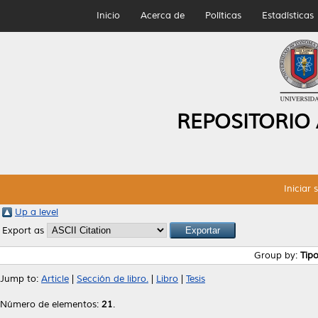
Inicio
Acerca de
Políticas
Estadísticas
REPOSITORIO
Iniciar 
Up a level
Export as
Group by:
Tip
Jump to:
Article
|
Sección de libro.
|
Libro
|
Tesis
Número de elementos:
21
.