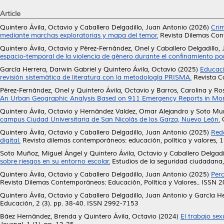
Article
Quintero Ávila, Octavio
y
Caballero Delgadillo, Juan Antonio
(2026)
Crim
mediante marchas exploratorias y mapa del temor.
Revista Dilemas Cont
Quintero Ávila, Octavio
y
Pérez-Fernández, Onel
y
Caballero Delgadillo,
espacio-temporal de la violencia de género durante el confinamiento p
García Herrera, Darwin Gabriel
y
Quintero Ávila, Octavio
(2025)
Educaci
revisión sistemática de literatura con la metodología PRISMA.
Revista C
Pérez-Fernández, Onel
y
Quintero Ávila, Octavio
y
Barros, Carolina
y
Ros
An Urban Geographic Analysis Based on 911 Emergency Reports in Mon
Quintero Ávila, Octavio
y
Hernández Valdez, Omar Alejandro
y
Soto Muñ
campus Ciudad Universitaria de San Nicolás de los Garza, Nuevo León.
C
Quintero Ávila, Octavio
y
Caballero Delgadillo, Juan Antonio
(2025)
Rede
digital.
Revista dilemas contemporáneos: educación, política y valores, 1
Soto Muñoz, Miguel Ángel
y
Quintero Ávila, Octavio
y
Caballero Delgadi
sobre riesgos en su entorno escolar.
Estudios de la seguridad ciudadana,
Quintero Ávila, Octavio
y
Caballero Delgadillo, Juan Antonio
(2025)
Perc
Revista Dilemas Contemporáneos: Educación, Política y Valores.. ISSN 
Quintero Ávila, Octavio
y
Caballero Delgadillo, Juan Antonio
y
García He
Educación, 2 (3). pp. 38-40. ISSN 2992-7153
Báez Hernández, Brenda
y
Quintero Ávila, Octavio
(2024)
El trabajo sex