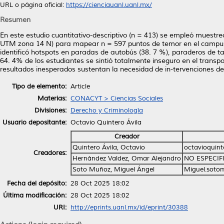
URL o página oficial:
https://cienciauanl.uanl.mx/
Resumen
En este estudio cuantitativo-descriptivo (n = 413) se empleó muest
UTM zona 14 N) para mapear n = 597 puntos de temor en el campus C
identificó hotspots en paradas de autobús (38. 7 %), paraderos de ta
64. 4% de los estudiantes se sintió totalmente inseguro en el transp
resultados inesperados sustentan la necesidad de in-tervenciones de
Tipo de elemento:
Article
Materias:
CONACYT > Ciencias Sociales
Divisiones:
Derecho y Criminología
Usuario depositante:
Octavio Quintero Ávila
Creador
Quintero Ávila, Octavio
octavioquin
Creadores:
Hernández Valdez, Omar Alejandro
NO ESPECIF
Soto Muñoz, Miguel Ángel
Miguel.soto
Fecha del depósito:
28 Oct 2025 18:02
Última modificación:
28 Oct 2025 18:02
URI:
http://eprints.uanl.mx/id/eprint/30388