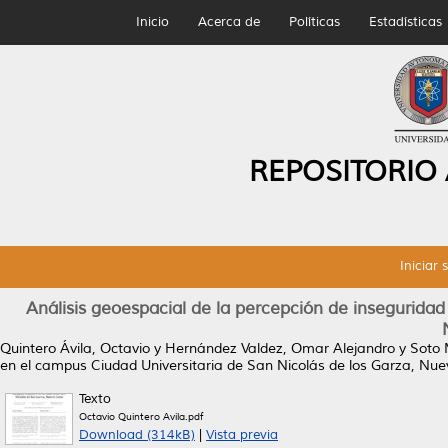
Inicio
Acerca de
Políticas
Estadísticas
REPOSITORIO
Iniciar 
Análisis geoespacial de la percepción de inseguridad
Quintero Ávila, Octavio
y
Hernández Valdez, Omar Alejandro
y
Soto 
en el campus Ciudad Universitaria de San Nicolás de los Garza, Nue
Texto
Octavio Quintero Avila.pdf
Download (314kB)
|
Vista previa