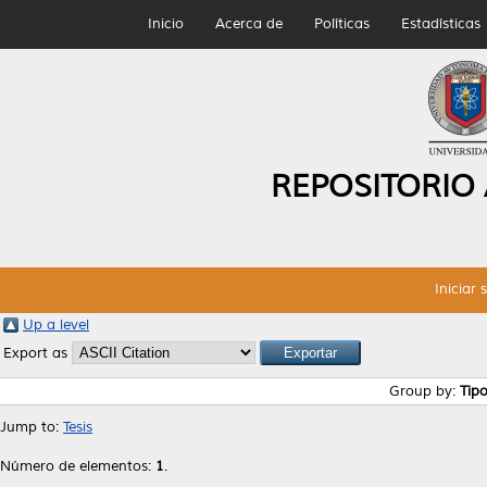
Inicio
Acerca de
Políticas
Estadísticas
REPOSITORIO
Iniciar 
Up a level
Export as
Group by:
Tip
Jump to:
Tesis
Número de elementos:
1
.