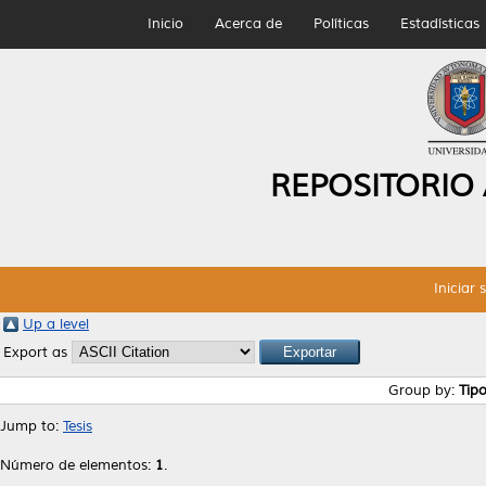
Inicio
Acerca de
Políticas
Estadísticas
REPOSITORIO
Iniciar 
Up a level
Export as
Group by:
Tip
Jump to:
Tesis
Número de elementos:
1
.