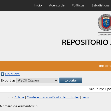
Inicio
Acerca de
Políticas
Estadísticas
REPOSITORIO
Iniciar 
Up a level
Export as
Group by:
Tip
Jump to:
Article
|
Conferencia o artículo de un taller.
|
Tesis
Número de elementos:
5
.