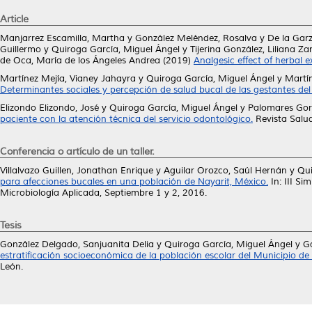
Article
Manjarrez Escamilla, Martha
y
González Meléndez, Rosalva
y
De la Gar
Guillermo
y
Quiroga García, Miguel Ángel
y
Tijerina González, Liliana Z
de Oca, María de los Ángeles Andrea
(2019)
Analgesic effect of herbal e
Martínez Mejía, Vianey Jahayra
y
Quiroga García, Miguel Ángel
y
Martín
Determinantes sociales y percepción de salud bucal de las gestantes del h
Elizondo Elizondo, José
y
Quiroga García, Miguel Ángel
y
Palomares Gor
paciente con la atención técnica del servicio odontológico.
Revista Salud
Conferencia o artículo de un taller.
Villalvazo Guillen, Jonathan Enrique
y
Aguilar Orozco, Saúl Hernán
y
Qui
para afecciones bucales en una población de Nayarit, México.
In: III S
Microbiología Aplicada, Septiembre 1 y 2, 2016.
Tesis
González Delgado, Sanjuanita Delia
y
Quiroga García, Miguel Ángel
y
Ga
estratificación socioeconómica de la población escolar del Municipio de C
León.