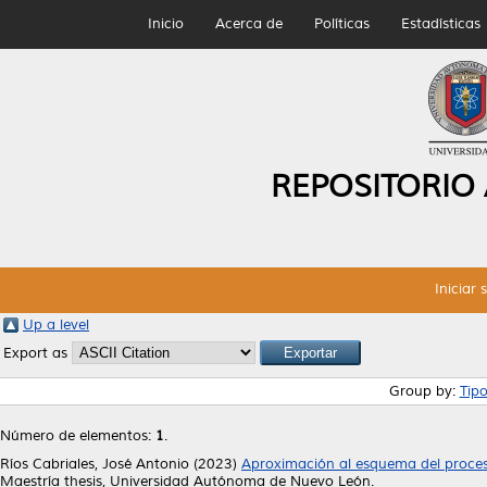
Inicio
Acerca de
Políticas
Estadísticas
REPOSITORIO
Iniciar 
Up a level
Export as
Group by:
Tip
Número de elementos:
1
.
Ríos Cabriales, José Antonio
(2023)
Aproximación al esquema del proceso
Maestría thesis, Universidad Autónoma de Nuevo León.