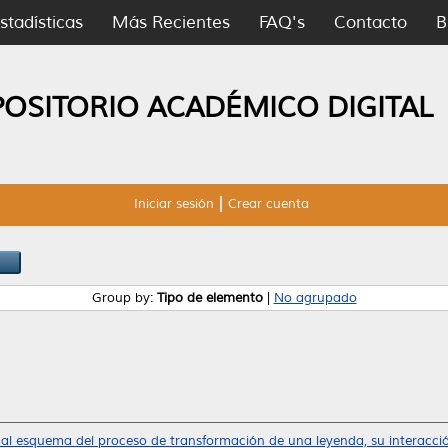
stadísticas
Más Recientes
FAQ's
Contacto
B
POSITORIO ACADÉMICO DIGITAL
Iniciar sesión
Crear cuenta
Group by:
Tipo de elemento
|
No agrupado
al esquema del proceso de transformación de una leyenda, su interacció