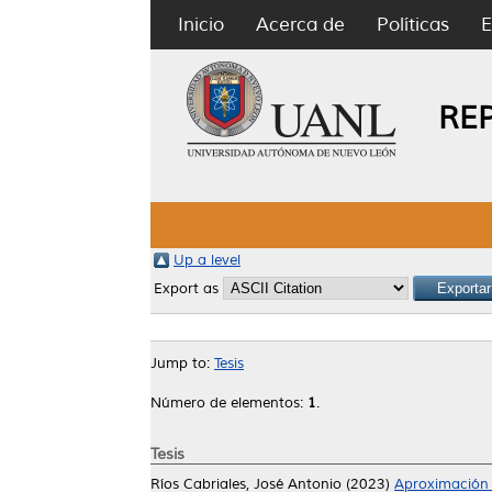
Inicio
Acerca de
Políticas
E
RE
Up a level
Export as
Jump to:
Tesis
Número de elementos:
1
.
Tesis
Ríos Cabriales, José Antonio
(2023)
Aproximación 