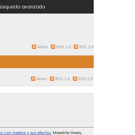
úsqueda avanzada
Atom
RSS 1.0
RSS 2.0
Atom
RSS 1.0
RSS 2.0
n con medios y sus efectos.
Maestría thesis,