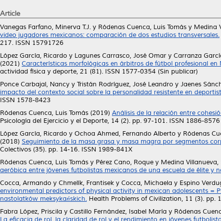
Article
Vanegas Farfano, Minerva T.J.
y
Ródenas Cuenca, Luis Tomás
y
Medina 
video jugadores mexicanos: comparación de dos estudios transversales.
217. ISSN 15791726
López García, Ricardo
y
Lagunes Carrasco, José Omar
y
Carranza García
(2021)
Características morfológicas en árbitros de fútbol profesional e
actividad física y deporte, 21 (81). ISSN 1577-0354 (Sin publicar)
Ponce Carbajal, Nancy
y
Tristán Rodríguez, José Leandro
y
Jaenes Sánch
impacto del contexto social sobre la personalidad resistente en deportis
ISSN 1578-8423
Ródenas Cuenca, Luis Tomás
(2019)
Análisis de la relación entre cohes
Psicología del Ejercicio y el Deporte, 14 (2). pp. 97-101. ISSN 1886-8576
López García, Ricardo
y
Ochoa Ahmed, Fernando Alberto
y
Ródenas Cue
(2018)
Seguimiento de la masa grasa y masa magra por segmentos corpora
Colectivos (35). pp. 14-16. ISSN 1989-841X
Ródenas Cuenca, Luis Tomás
y
Pérez Cano, Roque
y
Medina Villanueva
aeróbica entre jóvenes futbolistas mexicanos de una escuela de élite y no
Cocca, Armando
y
Chmelík, Frantisek
y
Cocca, Michaela
y
Espino Verdug
environmental predictors of physical activity in mexican adolescents =
nastolatków meksykańskich.
Health Problems of Civilization, 11 (3). pp
Fabra López, Priscila
y
Castillo Fernández, Isabel María
y
Ródenas Cuenc
La eficacia de rol, la claridad de rol y el rendimiento en jóvenes futbolista