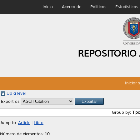
Inicio
Acerca de
Políticas
Estadísticas
REPOSITORIO
Iniciar 
Up a level
Export as
Group by:
Tip
Jump to:
Article
|
Libro
Número de elementos:
10
.