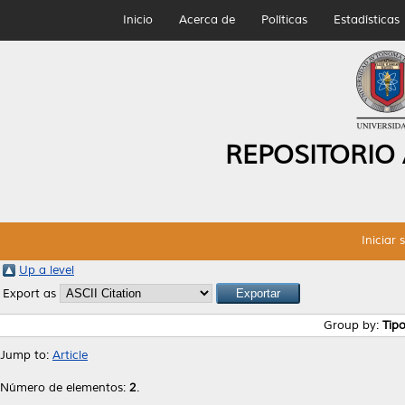
Inicio
Acerca de
Políticas
Estadísticas
REPOSITORIO
Iniciar 
Up a level
Export as
Group by:
Tip
Jump to:
Article
Número de elementos:
2
.