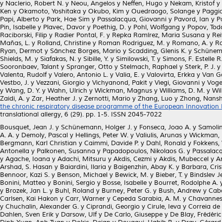
y
Naclerio, Robert N.
y
Neou, Angelos
y
Neffen, Hugo
y
Nekam, Kristof
y
Ken
y
Okamoto, Yoshitaka
y
Okubo, Kim
y
Ouedraogo, Solange
y
Paggia
Papi, Alberto
y
Park, Hae Sim
y
Passalacqua, Giovanni
y
Pavord, Ian
y
P
Pin, Isabelle
y
Plavec, Davor
y
Poethig, D.
y
Pohl, Wolfgang
y
Popov, Tod
Raciborski, Filip
y
Radier Pontal, F.
y
Repka Ramírez, Maria Susana
y
Rei
Mañas, L.
y
Rolland, Christine
y
Roman Rodriguez, M.
y
Romano, A.
y
Ro
Ryan, Dermot
y
Sánchez Borges, Mario
y
Scadding, Glenis K.
y
Schünema
Shields, M.
y
Siafakas, N.
y
Sibille, Y.
y
Similowski, T.
y
Simons, F. Estelle R
Sooronbaev, Talant
y
Spranger, Otto
y
Stelmach, Raphael
y
Sterk, P. J.
Valenta, Rudolf
y
Valero, Antonio L.
y
Valia, E.
y
Valovirta, Erkka
y
Van Ga
Vestbo, J.
y
Vezzani, Giorgio
y
Vichyanond, Pakit
y
Viegi, Giovanni
y
Voge
y
Wang, D. Y.
y
Wahn, Ulrich
y
Wickman, Magnus
y
Williams, D. M.
y
Wil
Zaidi, A.
y
Zar, Heather J.
y
Zernotti, Mario
y
Zhang, Luo
y
Zhong, Nans
the chronic respiratory disease programme of the European Innovation P
translational allergy, 6 (29). pp. 1-5. ISSN 2045-7022
Bousquet, Jean J.
y
Schünemann, Holger J.
y
Fonseca, Joao A.
y
Samolin
A. A.
y
Demoly, Pascal
y
Hellings, Peter W.
y
Valiulis, Arunas
y
Wickman,
Bergmann, Karl Christian
y
Caimmi, Davide P.
y
Dahl, Ronald
y
Fokkens, 
Antonella
y
Palkonen, Susanna
y
Papadopoulos, Nikolaos G.
y
Passalacq
y
Agache, Ioana
y
Adachi, Mitsuru
y
Akdis, Cezmi
y
Akdis, Mubeccel
y
A
Arshad, S. Hasan
y
Baiardini, Ilaria
y
Baigenzhin, Abay K.
y
Barbara, Cris
Bennoor, Kazi S.
y
Benson, Michael
y
Bewick, M.
y
Bieber, T.
y
Bindslev J
Bonini, Matteo
y
Bonini, Sergio
y
Bosse, Isabelle
y
Bourret, Rodolphe A.
y
Brozek, Jan L.
y
Buhl, Roland
y
Burney, Peter G.
y
Bush, Andrew
y
Caba
Carlsen, Kai Hakon
y
Carr, Warner
y
Cepeda Sarabia, A. M.
y
Chavannes,
y
Chuchalin, Alexander G.
y
Ciprandi, Georgio
y
Cirule, Ieva
y
Correia de
Dahlen, Sven Erik
y
Darsow, Ulf
y
De Carlo, Giuseppe
y
De Blay, Frédéric