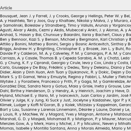
Article
Bousquet, Jean J.
y
Farrell, J.
y
Crooks, George
y
Hellings, Peter W.
y
Bel,
A.
y
Haahtela, Tari
y
Joos, Guy
y
Khaltaev, Nikolai
y
Malva, J.
y
Muraro, 
y
Samolinski, Boleslaw
y
Strandberg, Timo
y
Valiulis, Arunas
y
Yorganciog
Agusti, Alvar
y
Akdis, Cezmi
y
Akdis, Mubeccel
y
Ankri, J.
y
Alonso, A.
y
A
Arshad, S. Hasan
y
Bai, Chunxue
y
Baiardini, Ilaria
y
Bachert, Claus
y
Ba
Ben
y
Bennoor, Kazi S.
y
Benson, Michael
y
Bergmann, Karl Christian
y
B
Attilio
y
Bonini, Matteo
y
Bonini, Sergio
y
Bosnic Anticevitch, Sinthia
y
B
Briggs, Andrew H.
y
Brightling, Christopher E.
y
Brozek, Jan L.
y
Buhl, Ro
Davide P.
y
Calderon, M. A.
y
Calverley, P. M.
y
Camargos, P. A. M.
y
Cano
Carriazo, A.
y
Casale, Thomas B.
y
Cepeda Sarabia, A. M.
y
Chatzi, Leda
G.
y
Chung, K. F.
y
Ciprandi, Georgio
y
Cirule, Ieva
y
Cox, Linda
y
Costa, 
Carlo, Giuseppe
y
De Blay, Frédéric
y
Dedeu, Tony
y
Deleanu, Diana
y
De
Didier, Alain
y
Dinh Xuan, Anh Tuan
y
Djukanovic, R.
y
Dokic, Dejan
y
Do
Mark S.
y
El Gamal, Yehia
y
Emuzyte, Regina
y
Fabbri, L. Muller
y
Fletch
Wytske J.
y
Forastiere, Francesco
y
Frith, P.
y
Gaga, M.
y
Gamkrelidze, A
González Díaz, Sandra Nora
y
Gotua, Maia
y
Grisle, Ineta
y
Grouse, Law
Dahl, Birthe
y
Henderson, D.
y
Hendry, A.
y
Heinrich, Joachim
y
Heve, D.
Hyland, Michael E.
y
Illario, M.
y
Ivancevich, Juan Carlos
y
Jardim, José 
Olivier
y
Julge, K.
y
Jung, Ki Suck
y
Just, Jocelyne
y
Kaidashev, Igor P.
y
K
Klimek, Ludger
y
Koffi N'Goran, B.
y
Kolek, Vítězslav
y
Koppelman, Gerard
Bart
y
Lau, Susanne
y
Larenas Linnemann, Désirée
y
Laune, Daniel
y
Le, 
y
Louis, R.
y
MacNee, W.
y
Magard, Yves
y
Magnan, Antoine
y
Mahboub
Marshall, G. D.
y
Masjedi, Mohamad R.
y
Matignon, P.
y
Maurer, Marcu
Menzies Gow, A.
y
Merk, Hans
y
Michel, J. P.
y
Miculinic, Neven
y
Mihalta
Momas, Isabelle
y
Montilla Santana, Anna
y
Morais Almeida, Mario
y
M