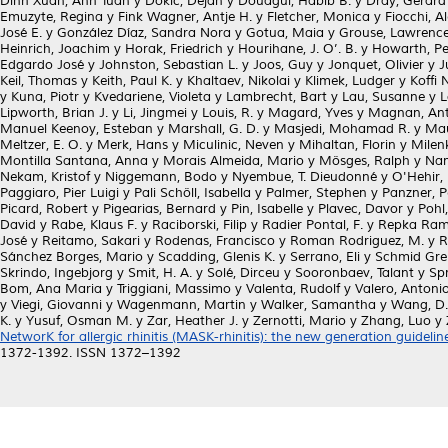
Dinh Xuan, Anh Tuan
y
Dokic, Dejan
y
Douagui, Habib B.
y
Dray, Gérard
Emuzyte, Regina
y
Fink Wagner, Antje H.
y
Fletcher, Monica
y
Fiocchi, A
José E.
y
González Díaz, Sandra Nora
y
Gotua, Maia
y
Grouse, Lawrenc
Heinrich, Joachim
y
Horak, Friedrich
y
Hourihane, J. O’. B.
y
Howarth, Pe
Edgardo José
y
Johnston, Sebastian L.
y
Joos, Guy
y
Jonquet, Olivier
y
J
Keil, Thomas
y
Keith, Paul K.
y
Khaltaev, Nikolai
y
Klimek, Ludger
y
Koffi 
y
Kuna, Piotr
y
Kvedariene, Violeta
y
Lambrecht, Bart
y
Lau, Susanne
y
L
Lipworth, Brian J.
y
Li, Jingmei
y
Louis, R.
y
Magard, Yves
y
Magnan, Ant
Manuel Keenoy, Esteban
y
Marshall, G. D.
y
Masjedi, Mohamad R.
y
Mau
Meltzer, E. O.
y
Merk, Hans
y
Miculinic, Neven
y
Mihaltan, Florin
y
Milen
Montilla Santana, Anna
y
Morais Almeida, Mario
y
Mösges, Ralph
y
Nam
Nekam, Kristof
y
Niggemann, Bodo
y
Nyembue, T. Dieudonné
y
O'Hehir,
Paggiaro, Pier Luigi
y
Pali Schöll, Isabella
y
Palmer, Stephen
y
Panzner, P
Picard, Robert
y
Pigearias, Bernard
y
Pin, Isabelle
y
Plavec, Davor
y
Pohl
David
y
Rabe, Klaus F.
y
Raciborski, Filip
y
Radier Pontal, F.
y
Repka Ramí
José
y
Reitamo, Sakari
y
Rodenas, Francisco
y
Roman Rodriguez, M.
y
R
Sánchez Borges, Mario
y
Scadding, Glenis K.
y
Serrano, Eli
y
Schmid Gren
Skrindo, Ingebjorg
y
Smit, H. A.
y
Solé, Dirceu
y
Sooronbaev, Talant
y
Sp
Bom, Ana Maria
y
Triggiani, Massimo
y
Valenta, Rudolf
y
Valero, Antonio
y
Viegi, Giovanni
y
Wagenmann, Martin
y
Walker, Samantha
y
Wang, D.
K.
y
Yusuf, Osman M.
y
Zar, Heather J.
y
Zernotti, Mario
y
Zhang, Luo
y
NetworK for allergic rhinitis (MASK-rhinitis): the new generation guideli
1372-1392. ISSN 1372–1392