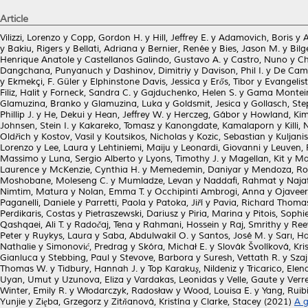
Article
Vilizzi, Lorenzo
y
Copp, Gordon H.
y
Hill, Jeffrey E.
y
Adamovich, Boris
y
A
y
Bakiu, Rigers
y
Bellati, Adriana
y
Bernier, Renée
y
Bies, Jason M.
y
Bilg
Henrique Anatole
y
Castellanos Galindo, Gustavo A.
y
Castro, Nuno
y
Ch
Dangchana, Punyanuch
y
Dashinov, Dimitriy
y
Davison, Phil I.
y
De Cama
y
Ekmekçi, F. Güler
y
Elphinstone Davis, Jessica
y
Erős, Tibor
y
Evangelist
Filiz, Halit
y
Forneck, Sandra C.
y
Gajduchenko, Helen S.
y
Gama Monteir
Glamuzina, Branko
y
Glamuzina, Luka
y
Goldsmit, Jesica
y
Gollasch, St
Phillip J.
y
He, Dekui
y
Hean, Jeffrey W.
y
Herczeg, Gábor
y
Howland, Kim
Johnsen, Stein I.
y
Kakareko, Tomasz
y
Kanongdate, Kamalaporn
y
Killi,
Oldřich
y
Kostov, Vasil
y
Koutsikos, Nicholas
y
Kozic, Sebastian
y
Kuljanis
Lorenzo
y
Lee, Laura
y
Lehtiniemi, Maiju
y
Leonardi, Giovanni
y
Leuven, 
Massimo
y
Luna, Sergio Alberto
y
Lyons, Timothy J.
y
Magellan, Kit
y
Ma
Laurence
y
McKenzie, Cynthia H.
y
Memedemin, Daniyar
y
Mendoza, Ro
Moshobane, Moleseng C.
y
Mumladze, Levan
y
Naddafi, Rahmat
y
Naja
Nimtim, Matura
y
Nolan, Emma T.
y
Occhipinti Ambrogi, Anna
y
Ojaveer
Paganelli, Daniele
y
Parretti, Paola
y
Patoka, Jiří
y
Pavia, Richard Thoma
Perdikaris, Costas
y
Pietraszewski, Dariusz
y
Piria, Marina
y
Pitois, Sophi
Qashqaei, Ali T.
y
Radočaj, Tena
y
Rahmani, Hossein
y
Raj, Smrithy
y
Ree
Peter
y
Ruykys, Laura
y
Saba, Abdulwakil O.
y
Santos, José M.
y
Sarı, H
Nathalie
y
Simonović, Predrag
y
Skóra, Michał E.
y
Slovák Švolíková, Kri
Gianluca
y
Stebbing, Paul
y
Stevove, Barbora
y
Suresh, Vettath R.
y
Szaj
Thomas W.
y
Tidbury, Hannah J.
y
Top Karakuş, Nildeniz
y
Tricarico, Elen
Uyan, Umut
y
Uzunova, Eliza
y
Vardakas, Leonidas
y
Velle, Gaute
y
Verr
Winter, Emily R.
y
Włodarczyk, Radosław
y
Wood, Louisa E.
y
Yang, Ruib
Yunjie
y
Zięba, Grzegorz
y
Zitňanová, Kristína
y
Clarke, Stacey
(2021)
A g