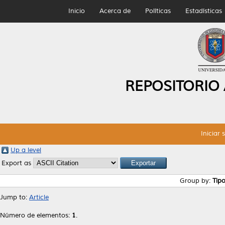
Inicio
Acerca de
Políticas
Estadísticas
REPOSITORIO
Iniciar 
Up a level
Export as
Group by:
Tip
Jump to:
Article
Número de elementos:
1
.