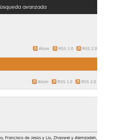
úsqueda avanzada
Atom
RSS 1.0
RSS 2.0
Atom
RSS 1.0
RSS 2.0
s, Francisco de Jesús
y
Liu, Zhaowei
y
Alemzadeh,