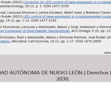
é Rubén
(2022)
Correction to: LED control of gene expression in a nano
biotechnology, 20 (1). p. 1. ISSN 1477-3155
had, Larousse Khosravi
y
Lerma Escalera, Albert Isaac
y
Balderas Cisnero
é Rubén
(2021)
LED control of gene expression in a nanobiosystem compo
y, 19 (1). pp. 1-12. ISSN 1477-3155
vi Khorashad, Larousse
y
Alemzadeh, Abbas
y
Shaji, Sadasivan
y
Morone
gy Conversion of Gold Metallic Nanoparticles.
ACS Omega, 5 (3). pp. 1
 Granados, Raúl
y
Alemzadeh, Abbas
y
Morones Ramírez, José Rubén
(2
ations.
Microbian Cell Factories, 18 (1). pp. 1-17. ISSN 1475-2859
esta
AD AUTÓNOMA DE NUEVO LEÓN | Derechos R
2030.