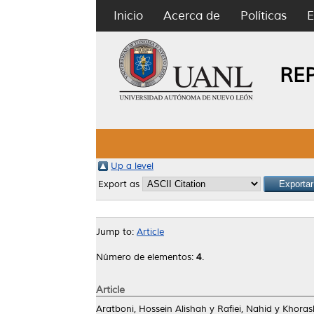
Inicio
Acerca de
Políticas
E
RE
Up a level
Export as
Jump to:
Article
Número de elementos:
4
.
Article
Aratboni, Hossein Alishah
y
Rafiei, Nahid
y
Khoras