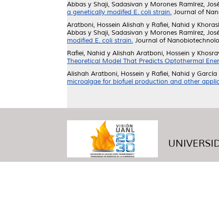
Abbas
y
Shaji, Sadasivan
y
Morones Ramírez, Jos
a genetically modifed E. coli strain.
Journal of Nano
Aratboni, Hossein Alishah
y
Rafiei, Nahid
y
Khoras
Abbas
y
Shaji, Sadasivan
y
Morones Ramírez, Jos
modified E. coli strain.
Journal of Nanobiotechnolog
Rafiei, Nahid
y
Alishah Aratboni, Hossein
y
Khosra
Theoretical Model That Predicts Optothermal Ener
Alishah Aratboni, Hossein
y
Rafiei, Nahid
y
García
microalgae for biofuel production and other applic
UNIVERSID