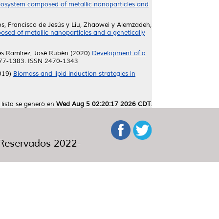
biosystem composed of metallic nanoparticles and
s, Francisco de Jesús
y
Liu, Zhaowei
y
Alemzadeh,
sed of metallic nanoparticles and a genetically
s Ramírez, José Rubén
(2020)
Development of a
377-1383. ISSN 2470-1343
019)
Biomass and lipid induction strategies in
 lista se generó en
Wed Aug 5 02:20:17 2026 CDT
.
eservados 2022-