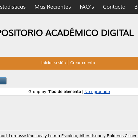
stadísticas
Más Recientes
FAQ's
Contacto
B
POSITORIO ACADÉMICO DIGITAL
Iniciar sesión
Crear cuenta
Group by:
Tipo de elemento
|
No agrupado
had, Larousse Khosravi
y
Lerma Escalera, Albert Isaac
y
Balderas Cisnero