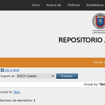
Inicio
Acerca de
Políticas
Estadísticas
REPOSITORIO
Iniciar 
Up a level
Export as
Group by:
Tip
Jump to:
Tesis
Número de elementos:
1
.