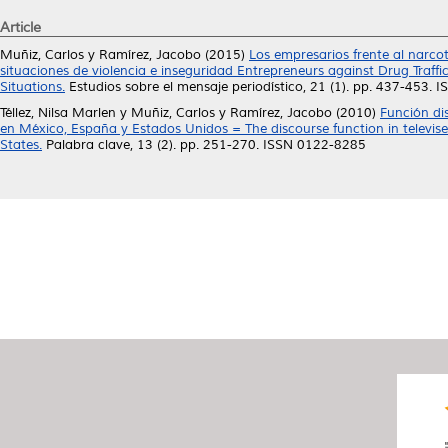
Article
Muñiz, Carlos
y
Ramírez, Jacobo
(2015)
Los empresarios frente al narco
situaciones de violencia e inseguridad Entrepreneurs against Drug Traffi
Situations.
Estudios sobre el mensaje periodístico, 21 (1). pp. 437-453. 
Téllez, Nilsa Marlen
y
Muñiz, Carlos
y
Ramírez, Jacobo
(2010)
Función dis
en México, España y Estados Unidos = The discourse function in televised
States.
Palabra clave, 13 (2). pp. 251-270. ISSN 0122-8285