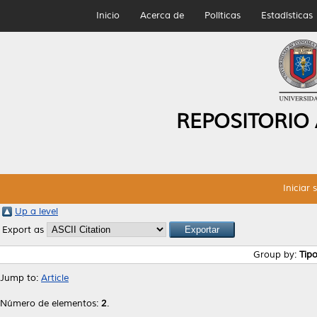
Inicio
Acerca de
Políticas
Estadísticas
REPOSITORIO
Iniciar 
Up a level
Export as
Group by:
Tip
Jump to:
Article
Número de elementos:
2
.