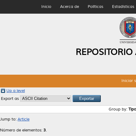
Inicio
Acerca de
Políticas
Estadísticas
REPOSITORIO
Iniciar 
Up a level
Export as
Group by:
Tip
Jump to:
Article
Número de elementos:
3
.