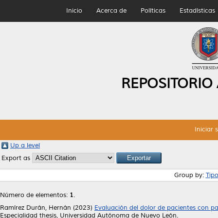
Inicio
Acerca de
Políticas
Estadísticas
REPOSITORIO
Iniciar 
Up a level
Export as
Group by:
Tip
Número de elementos:
1
.
Ramírez Durán, Hernán
(2023)
Evaluación del dolor de pacientes con pará
Especialidad thesis, Universidad Autónoma de Nuevo León.