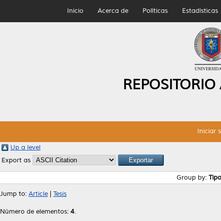
Inicio
Acerca de
Políticas
Estadísticas
REPOSITORIO
Iniciar 
Up a level
Export as
Group by:
Tip
Jump to:
Article
|
Tesis
Número de elementos:
4
.