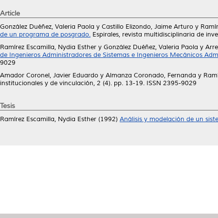
Article
González Duéñez, Valeria Paola
y
Castillo Elizondo, Jaime Arturo
y
Ramír
de un programa de posgrado.
Espirales, revista multidisciplinaria de in
Ramírez Escamilla, Nydia Esther
y
González Duéñez, Valeria Paola
y
Arre
de Ingenieros Administradores de Sistemas e Ingenieros Mecánicos Admi
9029
Amador Coronel, Javier Eduardo
y
Almanza Coronado, Fernanda
y
Ramí
institucionales y de vinculación, 2 (4). pp. 13-19. ISSN 2395-9029
Tesis
Ramírez Escamilla, Nydia Esther
(1992)
Análisis y modelación de un sist