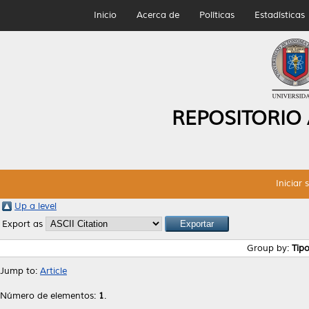
Inicio
Acerca de
Políticas
Estadísticas
REPOSITORIO
Iniciar 
Up a level
Export as
Group by:
Tip
Jump to:
Article
Número de elementos:
1
.