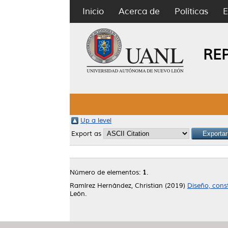
Inicio
Acerca de
Políticas
E
RE
Up a level
Export as
Número de elementos:
1
.
Ramírez Hernández, Christian
(2019)
Diseño, cons
León.