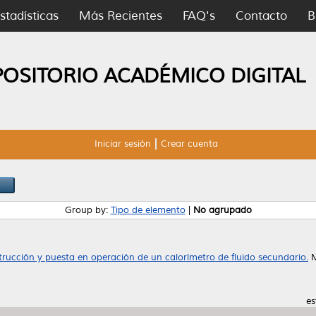
stadísticas
Más Recientes
FAQ's
Contacto
B
POSITORIO ACADÉMICO DIGITAL
Iniciar sesión
Crear cuenta
Group by:
Tipo de elemento
|
No agrupado
trucción y puesta en operación de un calorímetro de fluido secundario.
M
es